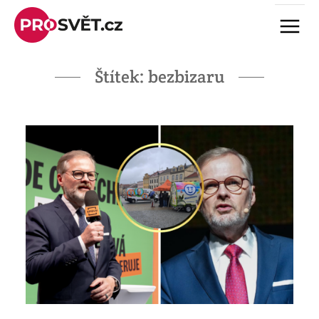
Skip
Menu
to
content
Štítek:
bezbizaru