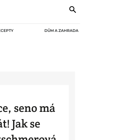
ECEPTY
DŮM A ZAHRADA
ce, seno má
! Jak se
tschmerová