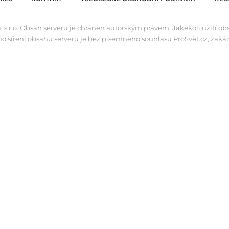
 s.r.o. Obsah serveru je chráněn autorským právem. Jakékoli užití o
ho šíření obsahu serveru je bez písemného souhlasu ProSvět.cz, zaká