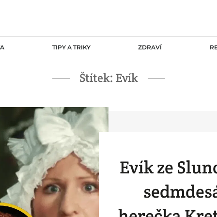
TA
TIPY A TRIKY
ZDRAVÍ
R
Štítek:
Evík
Evík ze Slun
sedmdesát
herečka Kre