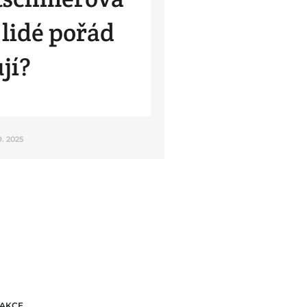
i lidé pořád
jí?
 9. 2025
AKCE