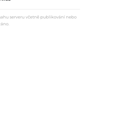
bsahu serveru včetně publikování nebo
záno.