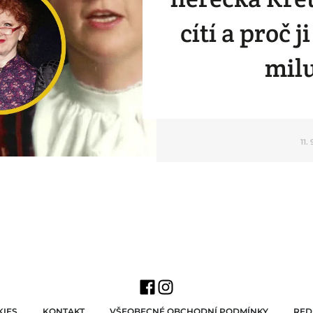
cítí a proč j
milu
11.
IES
KONTAKT
VŠEOBECNÉ OBCHODNÍ PODMÍNKY
RED