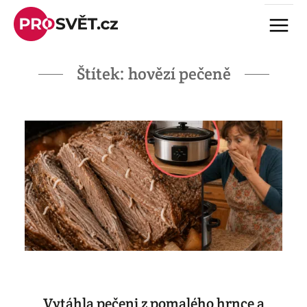
Skip
Menu
to
content
Štítek:
hovězí pečeně
Vytáhla pečeni z pomalého hrnce a