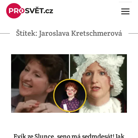
Skip
Menu
to
content
Štítek:
Jaroslava Kretschmerová
Evík ze Slunce, seno má sedmdesát! Jak