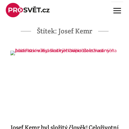
Skip
Menu
to
content
Štítek:
Josef Kemr
Josef Kemr byl složitý člověk! Celoživotní