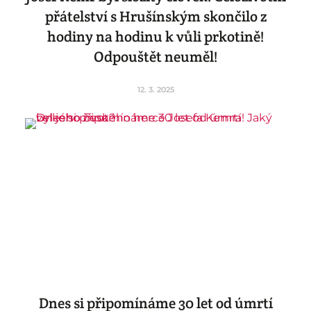
přátelství s Hrušínským skončilo z
hodiny na hodinu k vůli prkotině!
Odpouštět neuměl!
12. 3. 2025
Dnes si připomínáme 30 let od úmrtí