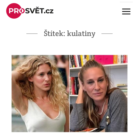
Skip
Menu
to
content
Štítek:
kulatiny