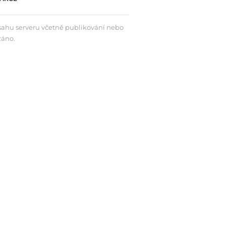
bsahu serveru včetně publikování nebo
záno.