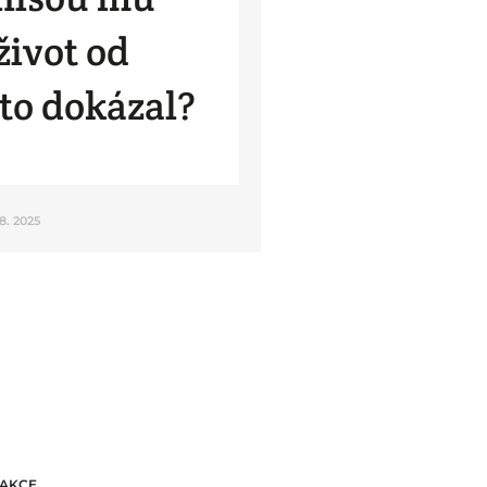
život od
 to dokázal?
 8. 2025
AKCE