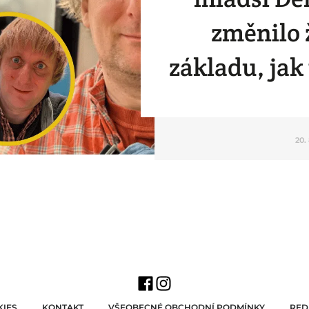
změnilo 
základu, jak
20.
IES
KONTAKT
VŠEOBECNÉ OBCHODNÍ PODMÍNKY
RED