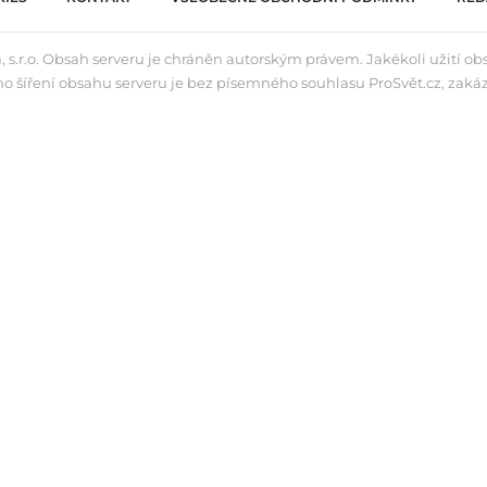
 s.r.o. Obsah serveru je chráněn autorským právem. Jakékoli užití o
ho šíření obsahu serveru je bez písemného souhlasu ProSvět.cz, zaká