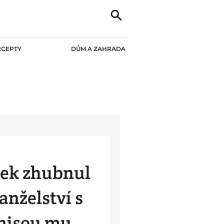
ECEPTY
DŮM A ZAHRADA
sek zhubnul
anželství s
nisou mu