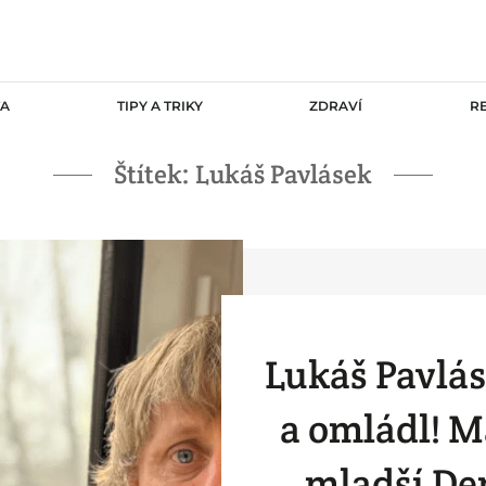
TA
TIPY A TRIKY
ZDRAVÍ
R
Štítek:
Lukáš Pavlásek
Lukáš Pavlá
a omládl! M
mladší De