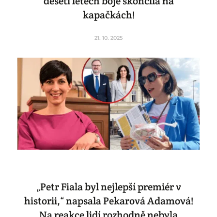
deseti letech boje skončila na
kapačkách!
21. 10. 2025
„Petr Fiala byl nejlepší premiér v
historii,“ napsala Pekarová Adamová!
Na reakce lidí rozhodně nebyla