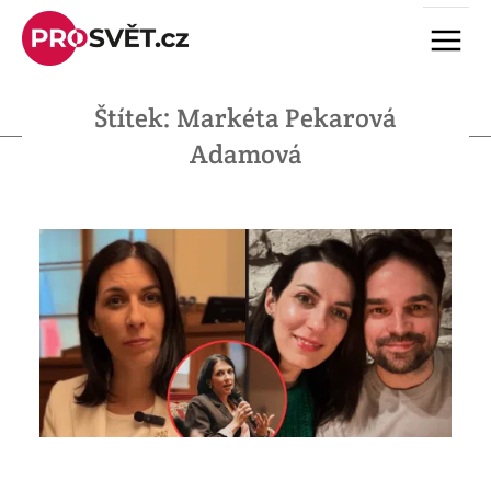
Skip
Menu
to
content
Štítek:
Markéta Pekarová
Adamová