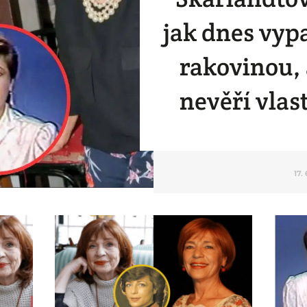
jak dnes vypa
rakovinou, 
nevěří vlas
17.