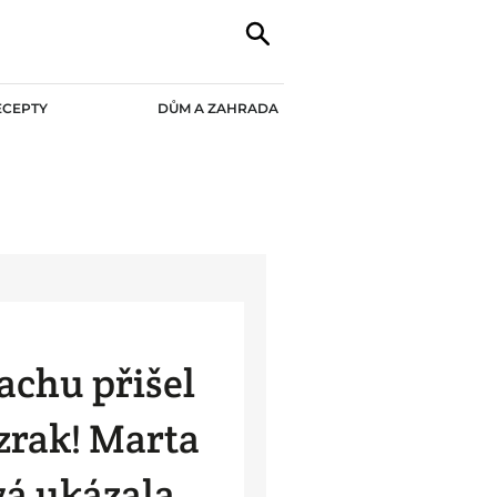
ECEPTY
DŮM A ZAHRADA
rachu přišel
zrak! Marta
á ukázala,