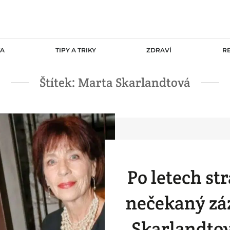
TA
TIPY A TRIKY
ZDRAVÍ
R
Štítek:
Marta Skarlandtová
Po letech st
nečekaný zá
Skarlandtov