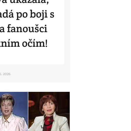
dá po boji s
a fanoušci
tním očím!
 6. 2026