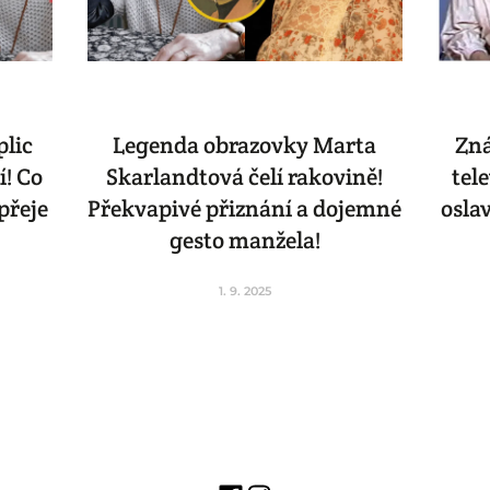
plic
Legenda obrazovky Marta
Zná
í! Co
Skarlandtová čelí rakovině!
tel
přeje
Překvapivé přiznání a dojemné
oslav
gesto manžela!
1. 9. 2025