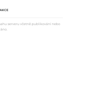
AKCE
bsahu serveru včetně publikování nebo
záno.