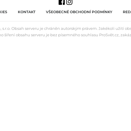
IES
KONTAKT
VŠEOBECNÉ OBCHODNÍ PODMÍNKY
RED
 s.r.o. Obsah serveru je chráněn autorským právem. Jakékoli užití o
ho šíření obsahu serveru je bez písemného souhlasu ProSvět.cz, zaká