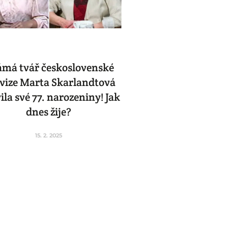
má tvář československé
evize Marta Skarlandtová
ila své 77. narozeniny! Jak
dnes žije?
15. 2. 2025