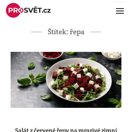
Skip
Menu
to
content
Štítek:
řepa
Salát z červené řepy na mrazivé zimní