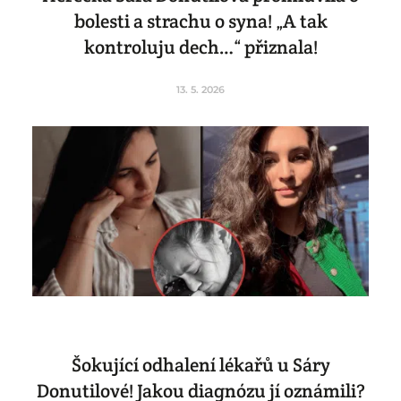
bolesti a strachu o syna! „A tak
kontroluju dech…“ přiznala!
13. 5. 2026
Šokující odhalení lékařů u Sáry
Donutilové! Jakou diagnózu jí oznámili?