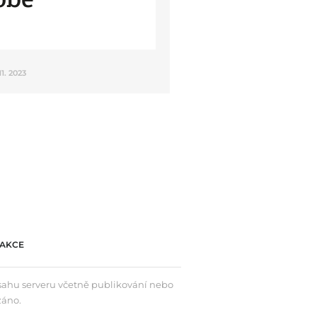
11. 2023
AKCE
bsahu serveru včetně publikování nebo
záno.