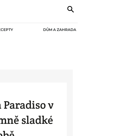
ECEPTY
DŮM A ZAHRADA
a Paradiso v
emně sladké
obě