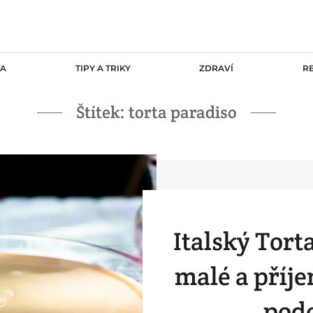
TA
TIPY A TRIKY
ZDRAVÍ
R
Štítek:
torta paradiso
Italský Tort
malé a příj
pod