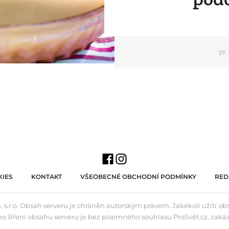
27. 
IES
KONTAKT
VŠEOBECNÉ OBCHODNÍ PODMÍNKY
RED
 s.r.o. Obsah serveru je chráněn autorským právem. Jakékoli užití o
ho šíření obsahu serveru je bez písemného souhlasu ProSvět.cz, zaká