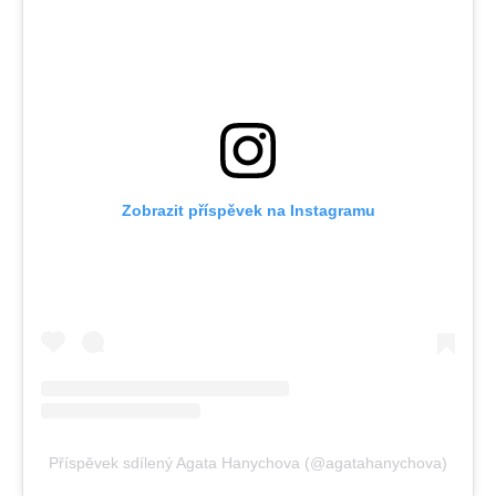
Zobrazit příspěvek na Instagramu
Příspěvek sdílený Agata Hanychova (@agatahanychova)