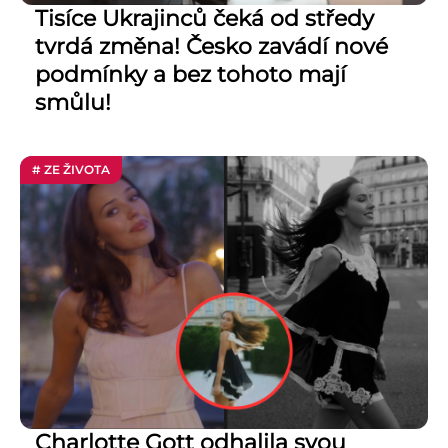
Tisíce Ukrajinců čeká od středy
tvrdá změna! Česko zavádí nové
podmínky a bez tohoto mají
smůlu!
# ZE ŽIVOTA
Charlotte Gott odhalila svou