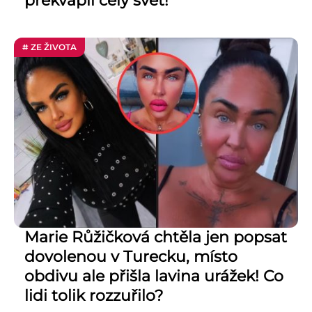
překvapil celý svět!
# ZE ŽIVOTA
Marie Růžičková chtěla jen popsat
dovolenou v Turecku, místo
obdivu ale přišla lavina urážek! Co
lidi tolik rozzuřilo?