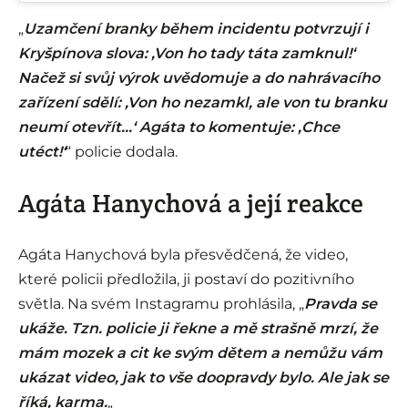
„
Uzamčení branky během incidentu potvrzují i
Kryšpínova slova: ‚Von ho tady táta zamknul!‘
Načež si svůj výrok uvědomuje a do nahrávacího
zařízení sdělí: ‚Von ho nezamkl, ale von tu branku
neumí otevřít…‘ Agáta to komentuje: ‚Chce
utéct!‘
“ policie dodala.
Agáta Hanychová a její reakce
Agáta Hanychová byla přesvědčená, že video,
které policii předložila, ji postaví do pozitivního
světla. Na svém Instagramu prohlásila, „
Pravda se
ukáže. Tzn. policie ji řekne a mě strašně mrzí, že
mám mozek a cit ke svým dětem a nemůžu vám
ukázat video, jak to vše doopravdy bylo. Ale jak se
říká, karma.
„