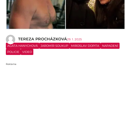
i
TEREZA PROCHÁZKOVÁ
29. 1. 2025
AGÁTA HANYCHOVÁ
JAROMÍR SOUKUP
MIROSLAV DOPITA
NAPADENÍ
POLICIE
VIDEO
Reklama