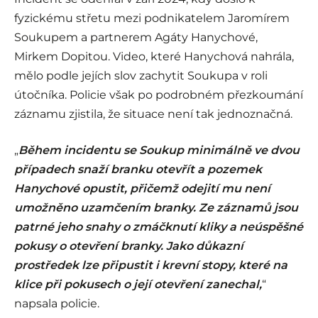
fyzickému střetu mezi podnikatelem Jaromírem
Soukupem a partnerem Agáty Hanychové,
Mirkem Dopitou. Video, které Hanychová nahrála,
mělo podle jejích slov zachytit Soukupa v roli
útočníka. Policie však po podrobném přezkoumání
záznamu zjistila, že situace není tak jednoznačná.
„
Během incidentu se Soukup minimálně ve dvou
případech snaží branku otevřít a pozemek
Hanychové opustit, přičemž odejití mu není
umožněno uzamčením branky. Ze záznamů jsou
patrné jeho snahy o zmáčknutí kliky a neúspěšné
pokusy o otevření branky. Jako důkazní
prostředek lze připustit i krevní stopy, které na
klice při pokusech o její otevření zanechal,
“
napsala policie.