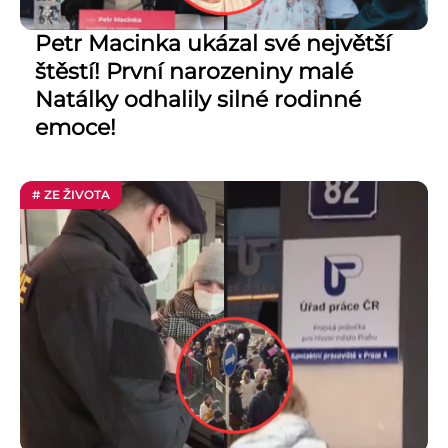
Petr Macinka ukázal své největší
štěstí! První narozeniny malé
Natálky odhalily silné rodinné
emoce!
# ZE ŽIVOTA