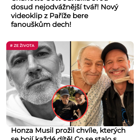
dosud nejodvážnější tvář! Nový
videoklip z Paříže bere
fanouškům dech!
# ZE ŽIVOTA
Honza Musil prožil chvíle, kterých
se bojí každé dítě! Co se stalo s