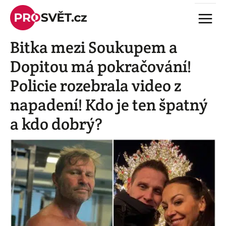
Skip
Menu
to
content
Bitka mezi Soukupem a
Dopitou má pokračování!
Policie rozebrala video z
napadení! Kdo je ten špatný
a kdo dobrý?