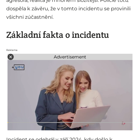
agresora, realita je mnohem složitější. Policie totiž
dospěla k závěru, že v tomto incidentu se provinili
všichni zúčastnění.
Základní fakta o incidentu
Reklama
Advertisement
Incident se odehrál v září 2024, kdy došlo k