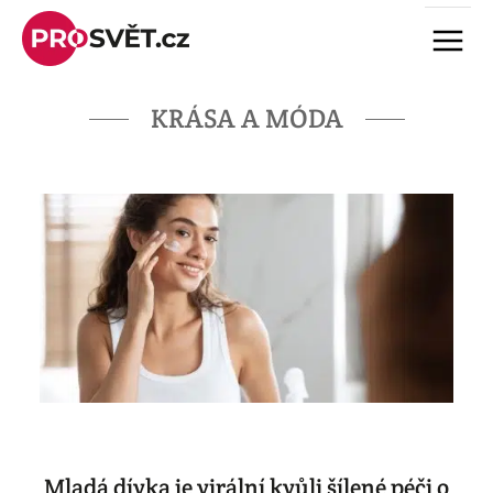
Skip
Menu
to
content
KRÁSA A MÓDA
Mladá dívka je virální kvůli šílené péči o