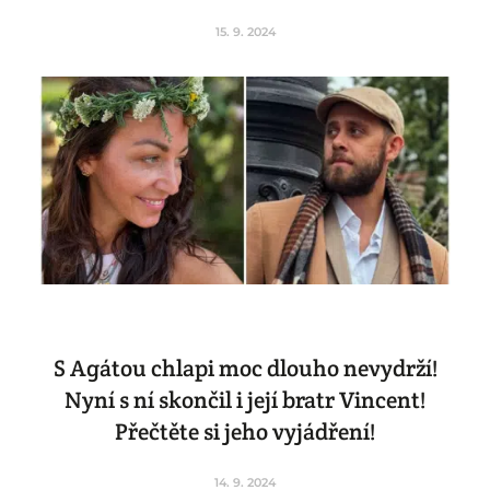
15. 9. 2024
S Agátou chlapi moc dlouho nevydrží!
Nyní s ní skončil i její bratr Vincent!
Přečtěte si jeho vyjádření!
14. 9. 2024