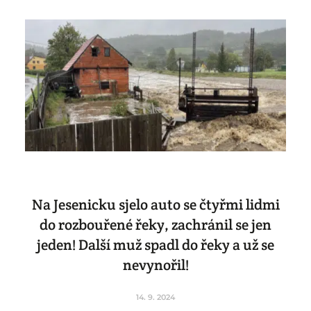
Na Jesenicku sjelo auto se čtyřmi lidmi
do rozbouřené řeky, zachránil se jen
jeden! Další muž spadl do řeky a už se
nevynořil!
14. 9. 2024