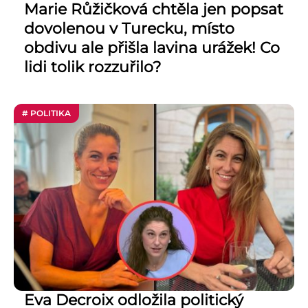
Marie Růžičková chtěla jen popsat
dovolenou v Turecku, místo
obdivu ale přišla lavina urážek! Co
lidi tolik rozzuřilo?
# POLITIKA
Eva Decroix odložila politický