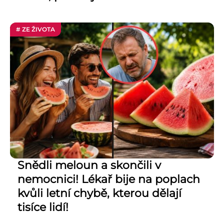
# ZE ŽIVOTA
Snědli meloun a skončili v
nemocnici! Lékař bije na poplach
kvůli letní chybě, kterou dělají
tisíce lidí!