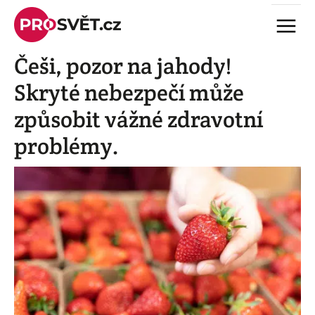
Skip
Menu
to
content
Češi, pozor na jahody!
Skryté nebezpečí může
způsobit vážné zdravotní
problémy.