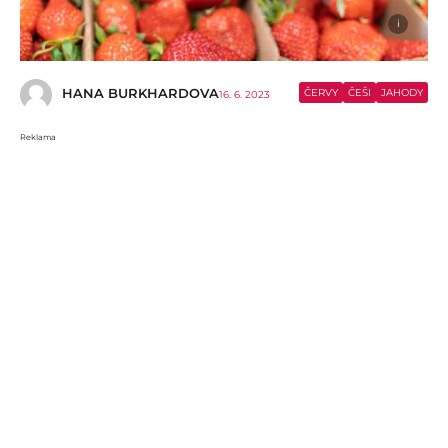
i
HANA BURKHARDOVA
ČERVY
ČEŠI
JAHODY
16. 6. 2023
Reklama