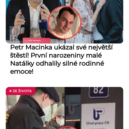
Petr Macinka ukázal své největší
štěstí! První narozeniny malé
Natálky odhalily silné rodinné
emoce!
# ZE ŽIVOTA