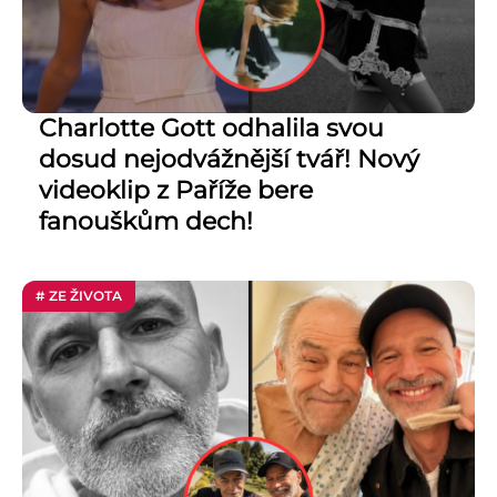
Charlotte Gott odhalila svou
dosud nejodvážnější tvář! Nový
videoklip z Paříže bere
fanouškům dech!
# ZE ŽIVOTA