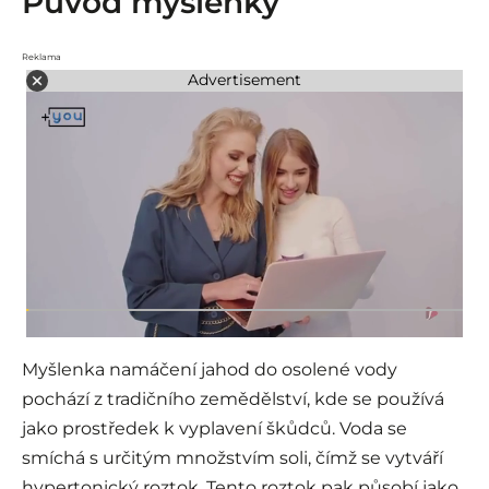
Původ myšlenky
Reklama
Advertisement
Myšlenka namáčení jahod do osolené vody
pochází z tradičního zemědělství, kde se používá
jako prostředek k vyplavení škůdců. Voda se
smíchá s určitým množstvím soli, čímž se vytváří
hypertonický roztok. Tento roztok pak působí jako