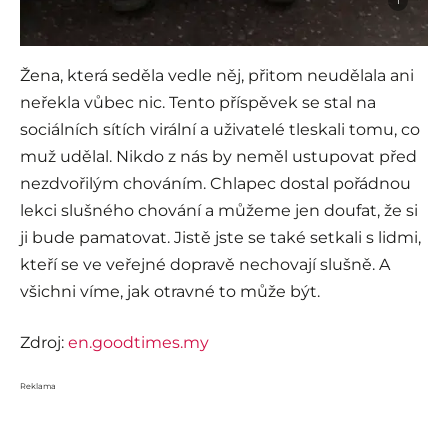
i
Žena, která seděla vedle něj, přitom neudělala ani
neřekla vůbec nic. Tento příspěvek se stal na
sociálních sítích virální a uživatelé tleskali tomu, co
muž udělal. Nikdo z nás by neměl ustupovat před
nezdvořilým chováním. Chlapec dostal pořádnou
lekci slušného chování a můžeme jen doufat, že si
ji bude pamatovat. Jistě jste se také setkali s lidmi,
kteří se ve veřejné dopravě nechovají slušně. A
všichni víme, jak otravné to může být.
Zdroj:
en.goodtimes.my
Reklama