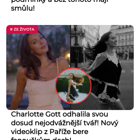
smůlu!
# ZE ŽIVOTA
Charlotte Gott odhalila svou
dosud nejodvážnější tvář! Nový
videoklip z Paříže bere