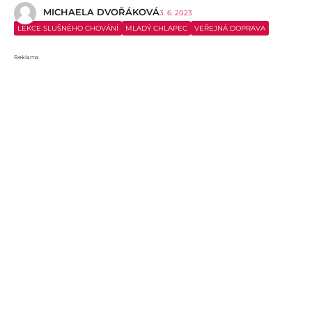
MICHAELA DVOŘÁKOVÁ
3. 6. 2023
LEKCE SLUŠNÉHO CHOVÁNÍ
MLADÝ CHLAPEC
VEŘEJNÁ DOPRAVA
Reklama