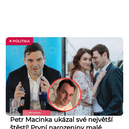
# POLITIKA
Petr Macinka ukázal své největší
štěstí! První narozeniny malé