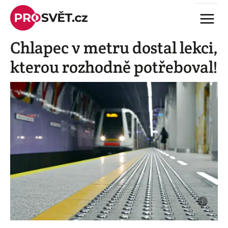
Skip
Menu
to
content
Chlapec v metru dostal lekci,
kterou rozhodně potřeboval!
i