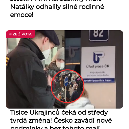
Natálky odhalily silné rodinné
emoce!
# ZE ŽIVOTA
Tisíce Ukrajinců čeká od středy
tvrdá změna! Česko zavádí nové
podmínky a bez tohoto mají