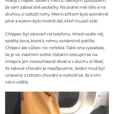
Mladý chlapec seděl v metru takovým způsobem,
že sám zabral dvě sedačky. Na jedné měl tělo a na
druhou si odložil nohy. Metro přitom bylo poměrně
plné a kolem bylo hodně lidí, kteří museli stát.
Chlapec byl zároveň na telefonu. Hned vedle něj
seděla žena, která k němu evidentně patřila.
Chlapci ale vůbec nic neřekla. Také ona vypadala,
že je ve vlastním světě. Ostatní cestující se na
chlapce jen nesouhlasně dívali a v duchu si říkali,
že takové chování je nepřípustné. Jeden muž byl
unavený z tohoto chování a rozhodl se, že s tím
něco udělá.