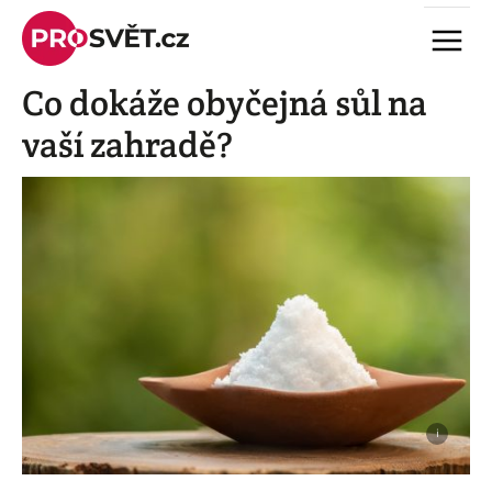
Skip
Menu
to
content
Co dokáže obyčejná sůl na
vaší zahradě?
i