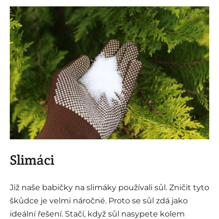
i
Slimáci
Již naše babičky na slimáky používali sůl. Zničit tyto
škůdce je velmi náročné. Proto se sůl zdá jako
ideální řešení. Stačí, když sůl nasypete kolem