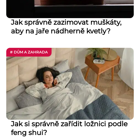
Jak správně zazimovat muškáty,
aby na jaře nádherně kvetly?
# DŮM A ZAHRADA
Jak si správně zařídit ložnici podle
feng shui?