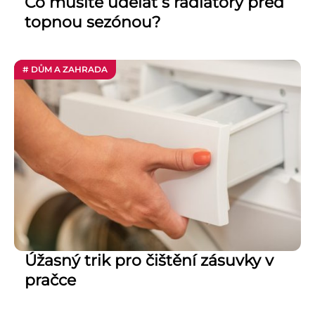
Co musíte udělat s radiátory před
topnou sezónou?
# DŮM A ZAHRADA
Úžasný trik pro čištění zásuvky v
pračce