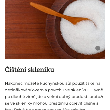
i
Čištění skleníku
Nakonec můžete kuchyňskou sůl použít také na
dezinfikování okem a povrchu ve skleníku. Hlavně
po dlouhé zimě jde o velmi dobrý produkt, protože
se ve skleníky mohou přes zimu objevit plísně a
řasy. Právě tyto organismy zničíte solným