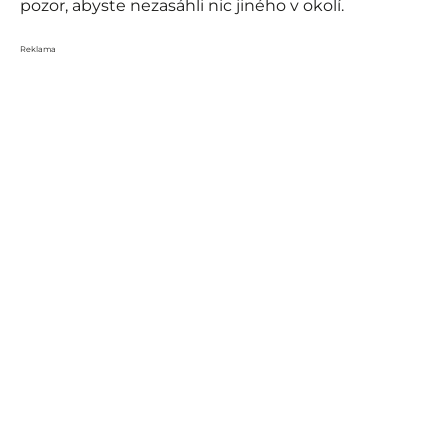
pozor, abyste nezasáhli nic jiného v okolí.
Reklama