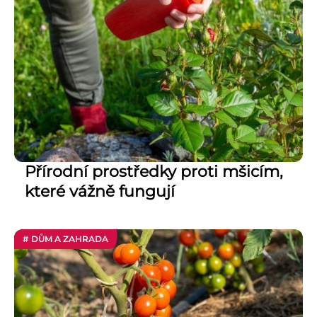
Přírodní prostředky proti mšicím,
které vážně fungují
# DŮM A ZAHRADA