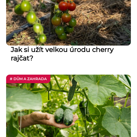
Jak si užít velkou úrodu cherry
rajčat?
# DŮM A ZAHRADA