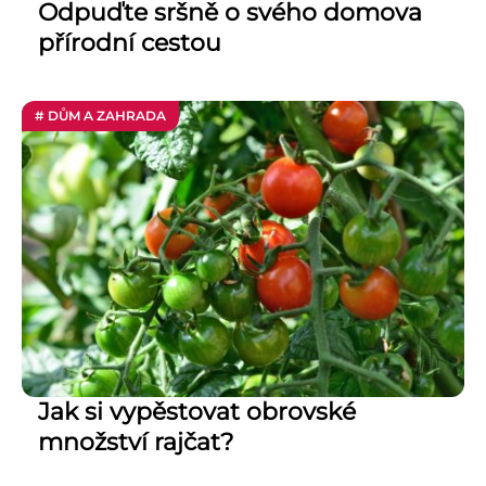
Odpuďte sršně o svého domova
přírodní cestou
# DŮM A ZAHRADA
Jak si vypěstovat obrovské
množství rajčat?