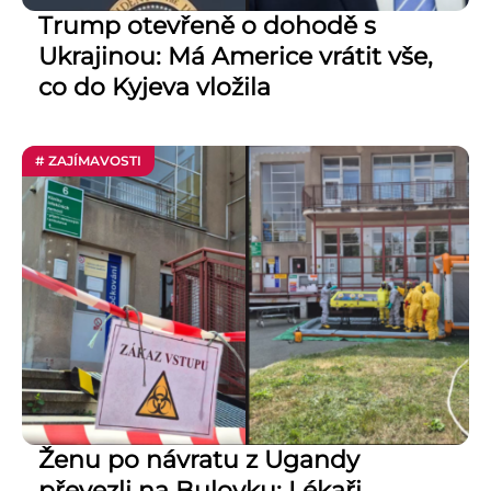
Trump otevřeně o dohodě s
Ukrajinou: Má Americe vrátit vše,
co do Kyjeva vložila
# ZAJÍMAVOSTI
Ženu po návratu z Ugandy
převezli na Bulovku: Lékaři