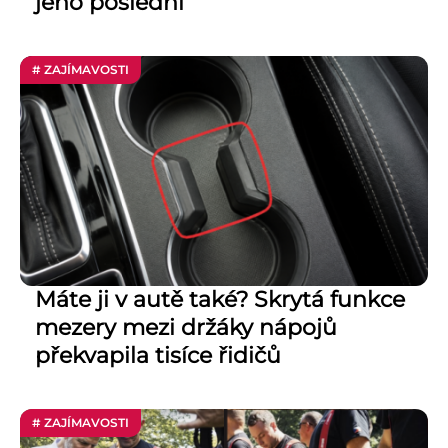
jeho poslední
# ZAJÍMAVOSTI
Máte ji v autě také? Skrytá funkce
mezery mezi držáky nápojů
překvapila tisíce řidičů
# ZAJÍMAVOSTI