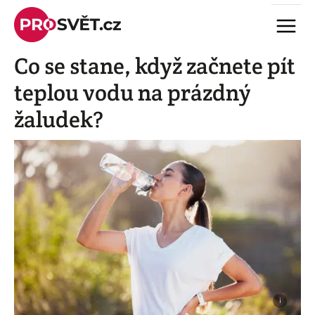
Skip
Menu
to
content
Co se stane, když začnete pít
teplou vodu na prázdný
žaludek?
i