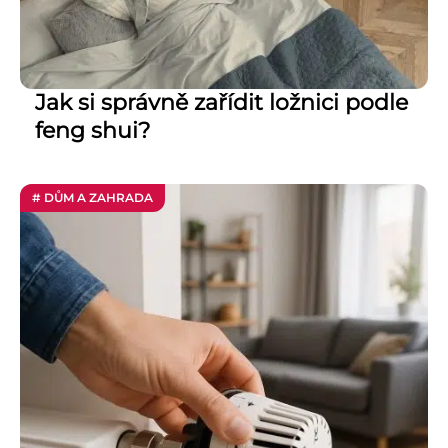
Jak si správně zařídit ložnici podle
feng shui?
# DŮM A ZAHRADA