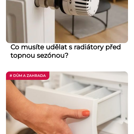
Co musíte udělat s radiátory před
topnou sezónou?
# DŮM A ZAHRADA