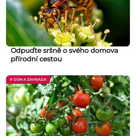
Odpuďte sršně o svého domova
přírodní cestou
# DŮM A ZAHRADA