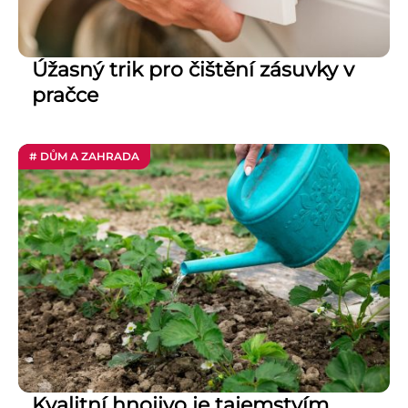
Úžasný trik pro čištění zásuvky v
pračce
# DŮM A ZAHRADA
Kvalitní hnojivo je tajemstvím