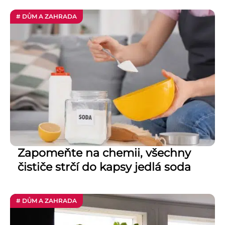
# DŮM A ZAHRADA
Zapomeňte na chemii, všechny
čističe strčí do kapsy jedlá soda
# DŮM A ZAHRADA