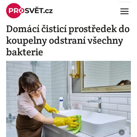
Skip
Menu
to
content
Domácí čisticí prostředek do
koupelny odstraní všechny
bakterie
i