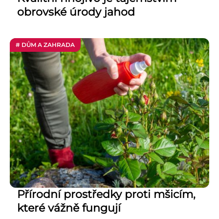
obrovské úrody jahod
# DŮM A ZAHRADA
Přírodní prostředky proti mšicím,
které vážně fungují