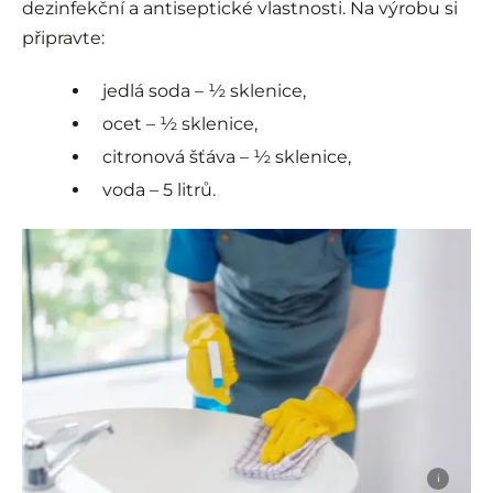
dezinfekční a antiseptické vlastnosti. Na výrobu si
připravte:
jedlá soda – ½ sklenice,
ocet – ½ sklenice,
citronová šťáva – ½ sklenice,
voda – 5 litrů.
i