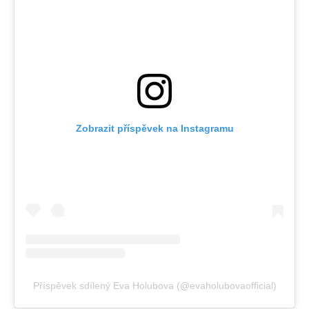
Zobrazit příspěvek na Instagramu
Příspěvek sdílený Eva Holubova (@evaholubovaofficial)