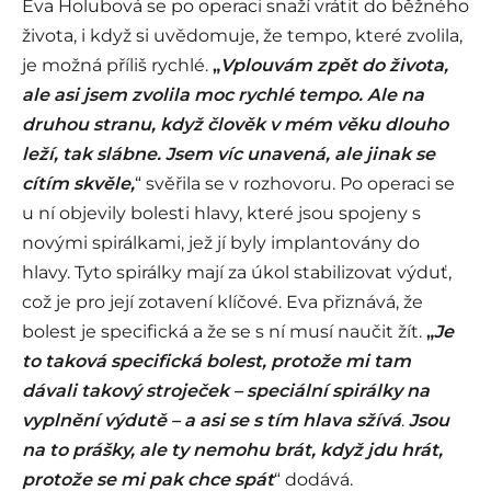
Eva Holubová se po operaci snaží vrátit do běžného
života, i když si uvědomuje, že tempo, které zvolila,
je možná příliš rychlé.
„
Vplouvám zpět do života,
ale asi jsem zvolila moc rychlé tempo. Ale na
druhou stranu, když člověk v mém věku dlouho
leží, tak slábne. Jsem víc unavená, ale jinak se
cítím skvěle,
“ svěřila se v rozhovoru. Po operaci se
u ní objevily bolesti hlavy, které jsou spojeny s
novými spirálkami, jež jí byly implantovány do
hlavy. Tyto spirálky mají za úkol stabilizovat výduť,
což je pro její zotavení klíčové. Eva přiznává, že
bolest je specifická a že se s ní musí naučit žít.
„
Je
to taková specifická bolest, protože mi tam
dávali takový stroječek – speciální spirálky na
vyplnění výdutě – a asi se s tím hlava sžívá
.
Jsou
na to prášky, ale ty nemohu brát, když jdu hrát,
protože se mi pak chce spát
“ dodává.