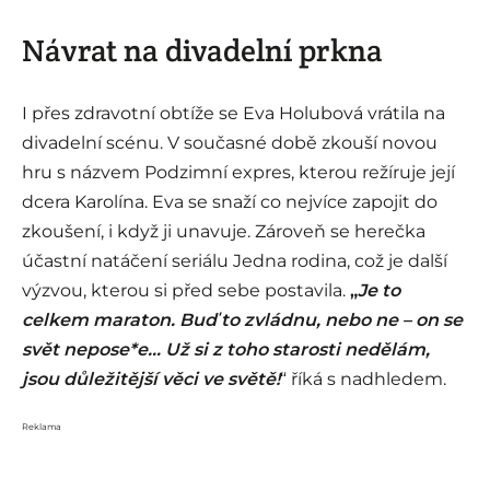
Návrat na divadelní prkna
I přes zdravotní obtíže se Eva Holubová vrátila na
divadelní scénu. V současné době zkouší novou
hru s názvem Podzimní expres, kterou režíruje její
dcera Karolína. Eva se snaží co nejvíce zapojit do
zkoušení, i když ji unavuje. Zároveň se herečka
účastní natáčení seriálu Jedna rodina, což je další
výzvou, kterou si před sebe postavila.
„
Je to
celkem maraton. Buď to zvládnu, nebo ne – on se
svět nepose*e… Už si z toho starosti nedělám,
jsou důležitější věci ve světě!
“ říká s nadhledem.
Reklama