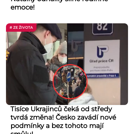
emoce!
# ZE ŽIVOTA
Tisíce Ukrajinců čeká od středy
tvrdá změna! Česko zavádí nové
podmínky a bez tohoto mají