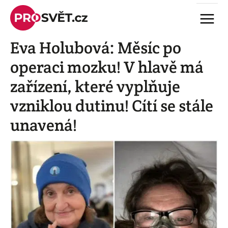
Skip
Menu
to
content
Eva Holubová: Měsíc po
operaci mozku! V hlavě má
zařízení, které vyplňuje
vzniklou dutinu! Cítí se stále
unavená!