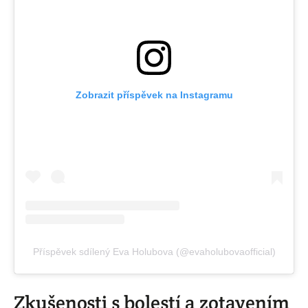
Zobrazit příspěvek na Instagramu
Příspěvek sdílený Eva Holubova (@evaholubovaofficial)
Zkušenosti s bolestí a zotavením