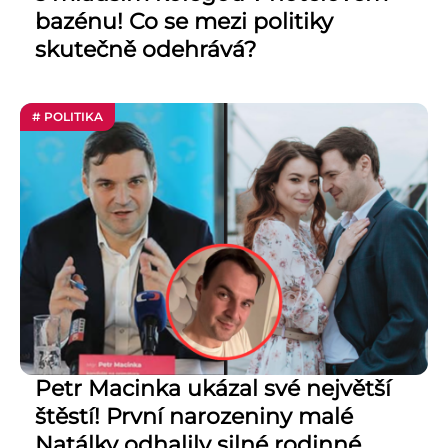
bazénu! Co se mezi politiky
skutečně odehrává?
# POLITIKA
Petr Macinka ukázal své největší
štěstí! První narozeniny malé
Natálky odhalily silné rodinné