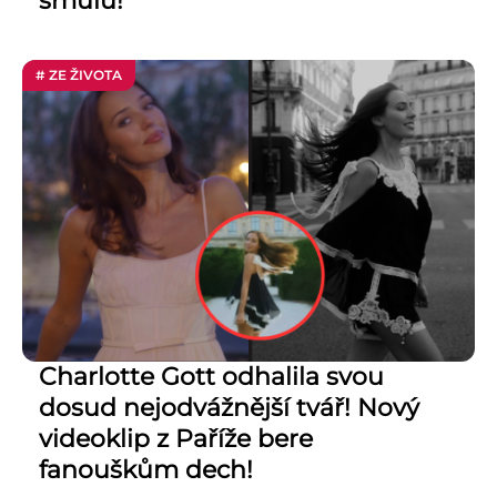
smůlu!
# ZE ŽIVOTA
Charlotte Gott odhalila svou
dosud nejodvážnější tvář! Nový
videoklip z Paříže bere
fanouškům dech!