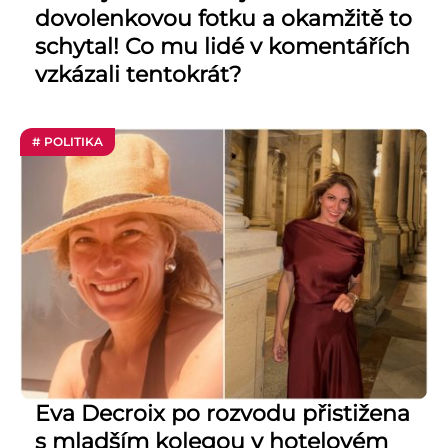
dovolenkovou fotku a okamžitě to
schytal! Co mu lidé v komentářích
vzkázali tentokrát?
# POLITIKA
Eva Decroix po rozvodu přistižena
s mladším kolegou v hotelovém