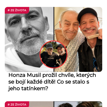
# ZE ŽIVOTA
Honza Musil prožil chvíle, kterých
se bojí každé dítě! Co se stalo s
jeho tatínkem?
# ZE ŽIVOTA