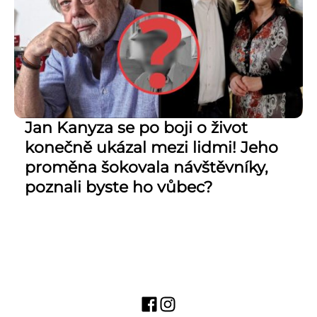
Jan Kanyza se po boji o život
konečně ukázal mezi lidmi! Jeho
proměna šokovala návštěvníky,
poznali byste ho vůbec?