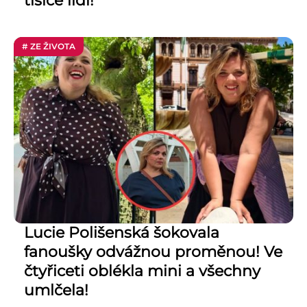
tisíce lidí!
# ZE ŽIVOTA
Lucie Polišenská šokovala
fanoušky odvážnou proměnou! Ve
čtyřiceti oblékla mini a všechny
umlčela!