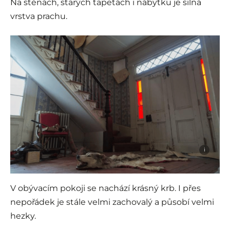
Na stěnách, starých tapetách i nábytku je silná
vrstva prachu.
i
V obývacím pokoji se nachází krásný krb. I přes
nepořádek je stále velmi zachovalý a působí velmi
hezky.