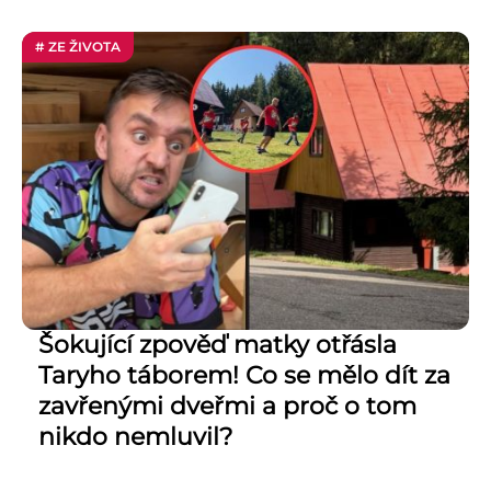
# ZE ŽIVOTA
Šokující zpověď matky otřásla
Taryho táborem! Co se mělo dít za
zavřenými dveřmi a proč o tom
nikdo nemluvil?