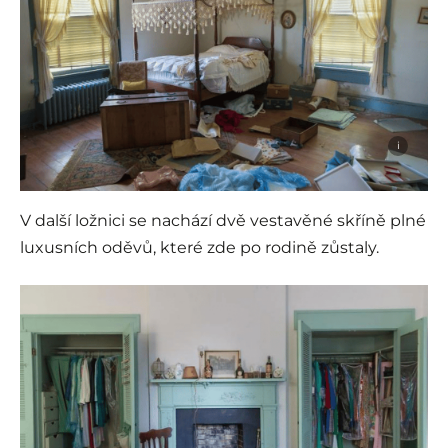
i
V další ložnici se nachází dvě vestavěné skříně plné
luxusních oděvů, které zde po rodině zůstaly.