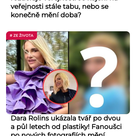
veřejnosti stále tabu, nebo se
konečně mění doba?
# ZE ŽIVOTA
Dara Rolins ukázala tvář po dvou
a půl letech od plastiky! Fanoušci
po nových fotografiích mění