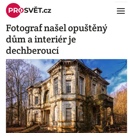
Skip
Menu
to
content
Fotograf našel opuštěný
dům a interiér je
dechberoucí
i