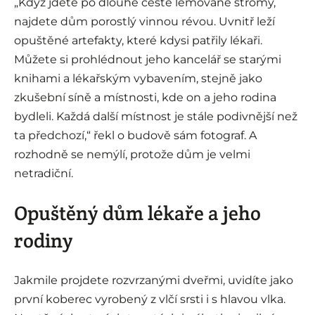
„Když jdete po dlouhé cestě lemované stromy,
najdete dům porostlý vinnou révou. Uvnitř leží
opuštěné artefakty, které kdysi patřily lékaři.
Můžete si prohlédnout jeho kancelář se starými
knihami a lékařským vybavením, stejně jako
zkušební síně a místnosti, kde on a jeho rodina
bydleli. Každá další místnost je stále podivnější než
ta předchozí,“ řekl o budově sám fotograf. A
rozhodně se nemýlí, protože dům je velmi
netradiční.
Opuštěný dům lékaře a jeho
rodiny
Jakmile projdete rozvrzanými dveřmi, uvidíte jako
první koberec vyrobený z vlčí srsti i s hlavou vlka.