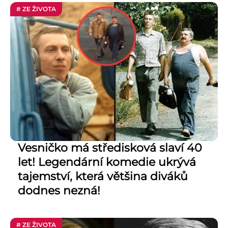
# ZE ŽIVOTA
Vesničko má středisková slaví 40
let! Legendární komedie ukrývá
tajemství, která většina diváků
dodnes nezná!
# ZE ŽIVOTA