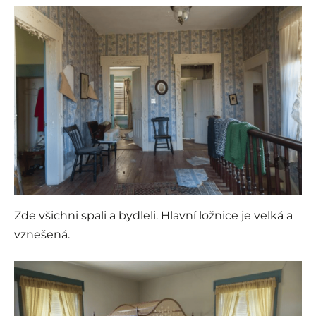
i
Zde všichni spali a bydleli. Hlavní ložnice je velká a
vznešená.