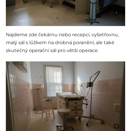
i
Najdeme zde čekárnu nebo recepci, vyšetřovnu,
malý sál s lůžkem na drobná poranění, ale také
skutečný operační sál pro větší operace.
i