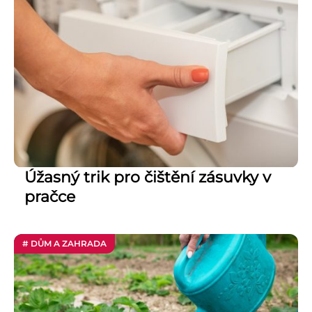
Úžasný trik pro čištění zásuvky v
pračce
# DŮM A ZAHRADA