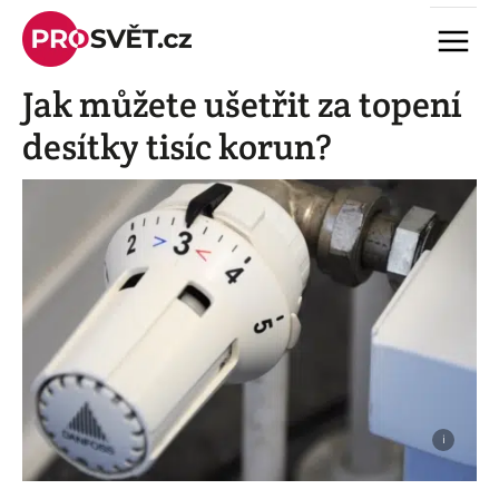
Skip
Menu
to
content
Jak můžete ušetřit za topení
desítky tisíc korun?
i