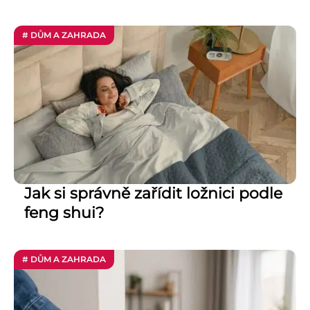
# DŮM A ZAHRADA
Jak si správně zařídit ložnici podle
feng shui?
# DŮM A ZAHRADA