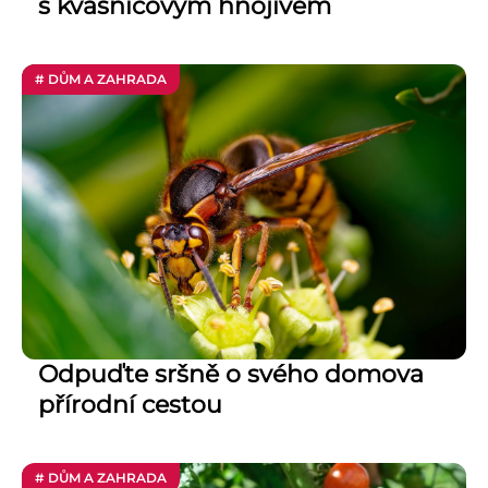
s kvasnicovým hnojivem
# DŮM A ZAHRADA
Odpuďte sršně o svého domova
přírodní cestou
# DŮM A ZAHRADA