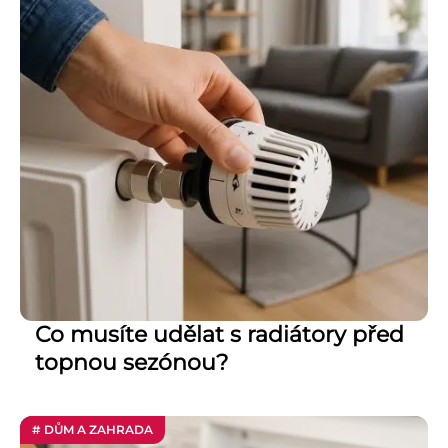
Co musíte udělat s radiátory před
topnou sezónou?
# DŮM A ZAHRADA