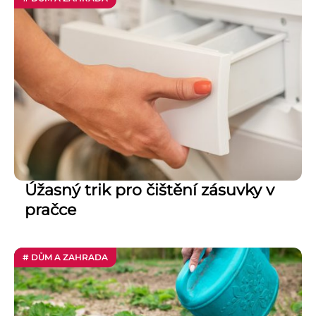
Úžasný trik pro čištění zásuvky v
pračce
# DŮM A ZAHRADA