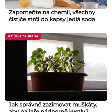
Zapomeňte na chemii, všechny
čističe strčí do kapsy jedlá soda
# DŮM A ZAHRADA
Jak správně zazimovat muškáty,
aby na jaře nádherně kvetly?