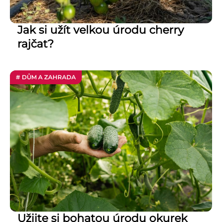
Jak si užít velkou úrodu cherry
rajčat?
# DŮM A ZAHRADA
Užijte si bohatou úrodu okurek