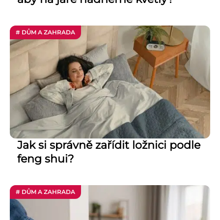
# DŮM A ZAHRADA
Jak si správně zařídit ložnici podle
feng shui?
# DŮM A ZAHRADA