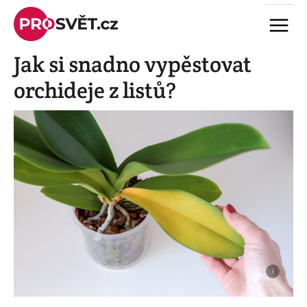
Skip
Menu
to
content
Jak si snadno vypěstovat
orchideje z listů?
i