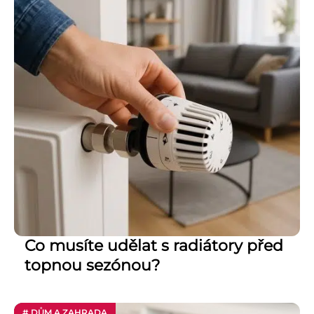
Co musíte udělat s radiátory před
topnou sezónou?
# DŮM A ZAHRADA