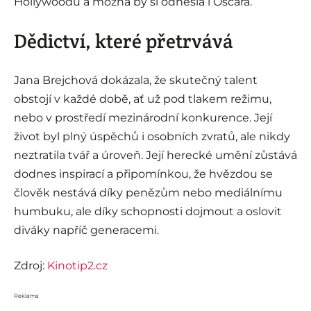
Hollywoodu a možná by si odnesla i Oscara.
Dědictví, které přetrvává
Jana Brejchová dokázala, že skutečný talent
obstojí v každé době, ať už pod tlakem režimu,
nebo v prostředí mezinárodní konkurence. Její
život byl plný úspěchů i osobních zvratů, ale nikdy
neztratila tvář a úroveň. Její herecké umění zůstává
dodnes inspirací a připomínkou, že hvězdou se
člověk nestává díky penězům nebo mediálnímu
humbuku, ale díky schopnosti dojmout a oslovit
diváky napříč generacemi.
Zdroj:
Kinotip2.cz
Reklama