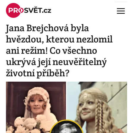
Skip
Menu
to
content
Jana Brejchová byla
hvězdou, kterou nezlomil
ani režim! Co všechno
ukrývá její neuvěřitelný
životní příběh?