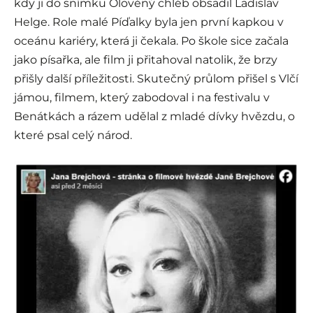
kdy ji do snímku Olověný chléb obsadil Ladislav
Helge. Role malé Píďalky byla jen první kapkou v
oceánu kariéry, která ji čekala. Po škole sice začala
jako písařka, ale film ji přitahoval natolik, že brzy
přišly další příležitosti. Skutečný průlom přišel s Vlčí
jámou, filmem, který zabodoval i na festivalu v
Benátkách a rázem udělal z mladé dívky hvězdu, o
které psal celý národ.