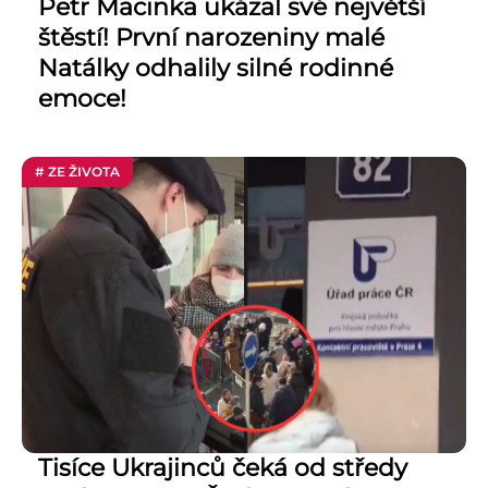
Petr Macinka ukázal své největší
štěstí! První narozeniny malé
Natálky odhalily silné rodinné
emoce!
# ZE ŽIVOTA
Tisíce Ukrajinců čeká od středy