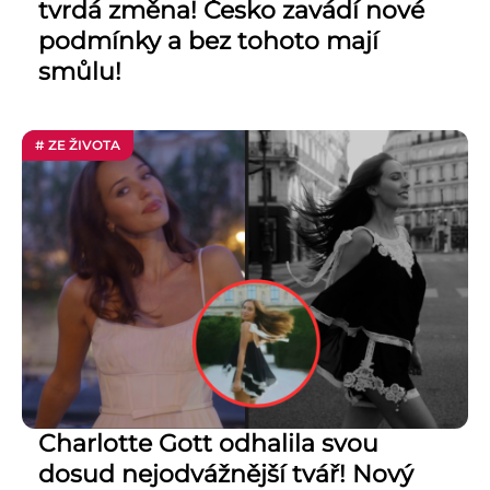
tvrdá změna! Česko zavádí nové
podmínky a bez tohoto mají
smůlu!
# ZE ŽIVOTA
Charlotte Gott odhalila svou
dosud nejodvážnější tvář! Nový