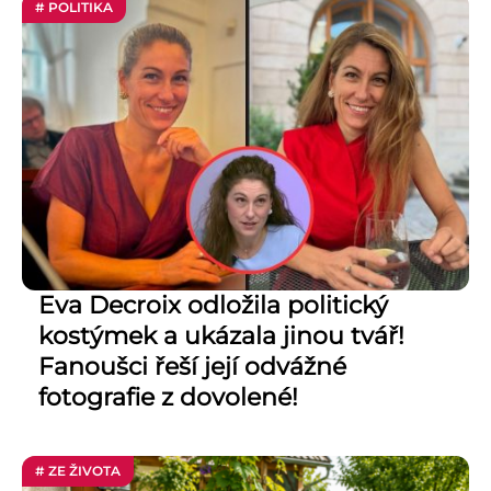
# POLITIKA
Eva Decroix odložila politický
kostýmek a ukázala jinou tvář!
Fanoušci řeší její odvážné
fotografie z dovolené!
# ZE ŽIVOTA