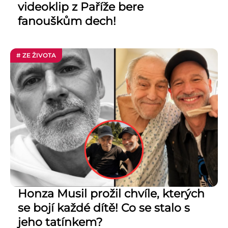
videoklip z Paříže bere
fanouškům dech!
# ZE ŽIVOTA
Honza Musil prožil chvíle, kterých
se bojí každé dítě! Co se stalo s
jeho tatínkem?