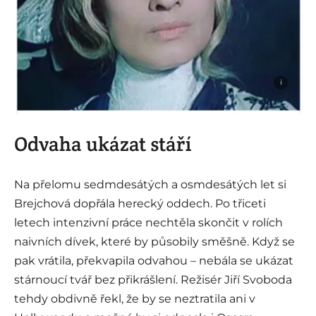
i
Odvaha ukázat stáří
Na přelomu sedmdesátých a osmdesátých let si
Brejchová dopřála herecký oddech. Po třiceti
letech intenzivní práce nechtěla skončit v rolích
naivních dívek, které by působily směšně. Když se
pak vrátila, překvapila odvahou – nebála se ukázat
stárnoucí tvář bez přikrášlení. Režisér Jiří Svoboda
tehdy obdivně řekl, že by se neztratila ani v