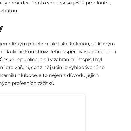
nikdy nebudou. Tento smutek se ještě prohloubil,
ztrátou.
y
ejen blízkým přítelem, ale také kolegou, se kterým
rní kulinářskou show. Jeho úspěchy v gastronomii
ské republice, ale i v zahraničí. Pospíšil byl
ní pro vaření, což z něj učinilo vyhledávaného
Kamilu hluboce, a to nejen z důvodu jejich
čných profesních zážitků.