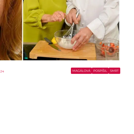
i
MAGÁLOVÁ
POSPÍŠIL
SMRT
024