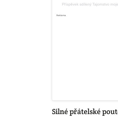
Příspěvek sdílený Tajomstvo moj
Reklama
Silné přátelské pou