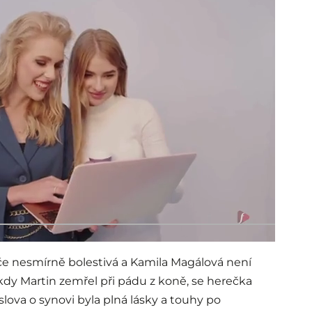
iče nesmírně bolestivá a Kamila Magálová není
 kdy Martin zemřel při pádu z koně, se herečka
slova o synovi byla plná lásky a touhy po