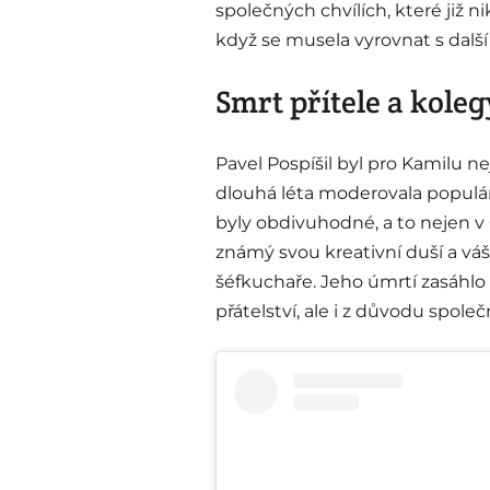
společných chvílích, které již 
když se musela vyrovnat s další 
Smrt přítele a koleg
Pavel Pospíšil byl pro Kamilu n
dlouhá léta moderovala populá
byly obdivuhodné, a to nejen v Če
známý svou kreativní duší a váš
šéfkuchaře. Jeho úmrtí zasáhlo 
přátelství, ale i z důvodu spole