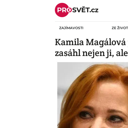
Skip
to
content
ZAJÍMAVOSTI
ZE ŽIVO
Kamila Magálová p
zasáhl nejen ji, al