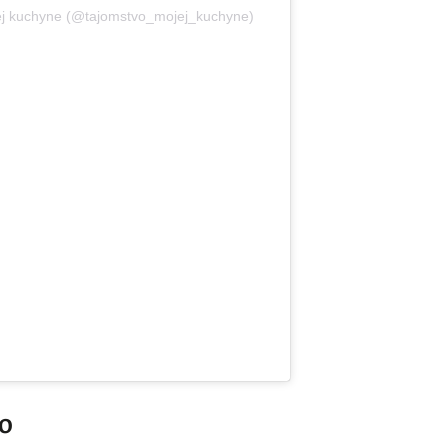
ej kuchyne (@tajomstvo_mojej_kuchyne)
to