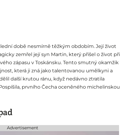
slední době nesmírně těžkým obdobím. Její život
gicky zemřel její syn Martin, který přišel o život při
ového zápasu v Toskánsku. Tento smutný okamžik
řejnost, která ji zná jako talentovanou umělkyni a
dělil další krutou ránu, když nedávno ztratila
a Pospíšila, prvního Čecha oceněného michelinskou
opad
Advertisement