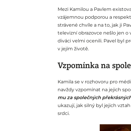
Mezi Kamilou a Pavlem existoval
vzájemnou podporou a respekt
strávené chvíle a na to, jak ji Pa
televizní obrazovce nešlo jen o va
diváci velmi ocenili. Pavel byl
v jejím životě.
Vzpomínka na spole
Kamila se v rozhovoru pro média
navždy vzpomínat na jejich spol
mu za společných překrásných 
ukazují, jak silný byl jejich vzt
srdci.