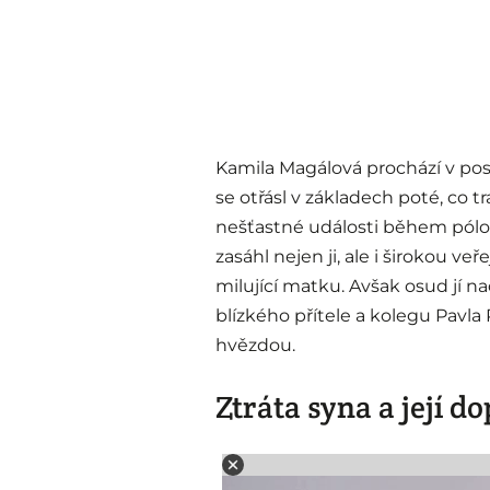
Kamila Magálová prochází v po
se otřásl v základech poté, co tra
nešťastné události během pól
zasáhl nejen ji, ale i širokou ve
milující matku. Avšak osud jí na
blízkého přítele a kolegu Pavl
hvězdou.
Ztráta syna a její d