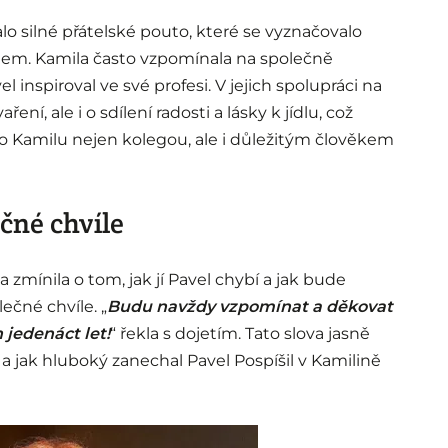
o silné přátelské pouto, které se vyznačovalo
em. Kamila často vzpomínala na společně
vel inspiroval ve své profesi. V jejich spolupráci na
ření, ale i o sdílení radosti a lásky k jídlu, což
 pro Kamilu nejen kolegou, ale i důležitým člověkem
čné chvíle
 zmínila o tom, jak jí Pavel chybí a jak bude
ečné chvíle. „
Budu navždy vzpomínat a děkovat
jedenáct let!
“ řekla s dojetím. Tato slova jasně
ah a jak hluboký zanechal Pavel Pospíšil v Kamilině