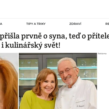
TA
TIPY A TRIKY
ZDRAVÍ
R
řišla prvně o syna, teď o přítel
e i kulinářský svět!
Reklama