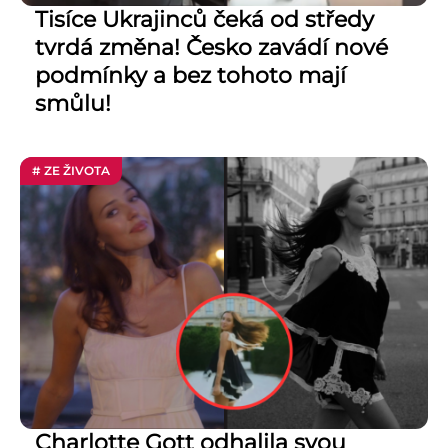
Tisíce Ukrajinců čeká od středy
tvrdá změna! Česko zavádí nové
podmínky a bez tohoto mají
smůlu!
# ZE ŽIVOTA
Charlotte Gott odhalila svou