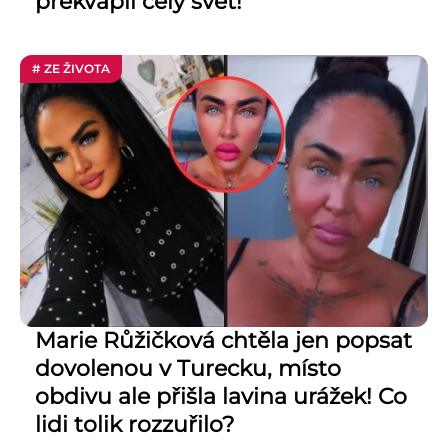
překvapil celý svět!
# ZE ŽIVOTA
Marie Růžičková chtěla jen popsat
dovolenou v Turecku, místo
obdivu ale přišla lavina urážek! Co
lidi tolik rozzuřilo?