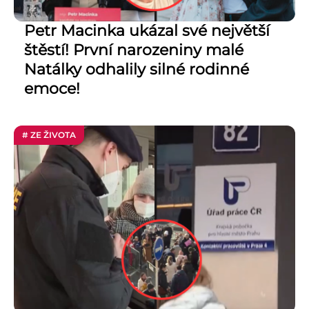
Petr Macinka ukázal své největší
štěstí! První narozeniny malé
Natálky odhalily silné rodinné
emoce!
# ZE ŽIVOTA