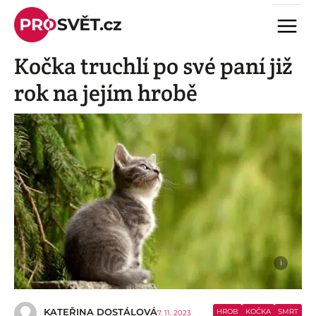
Skip
Menu
to
content
Kočka truchlí po své paní již
rok na jejím hrobě
i
KATEŘINA DOSTÁLOVÁ
HROB
KOČKA
SMRT
7. 11. 2023