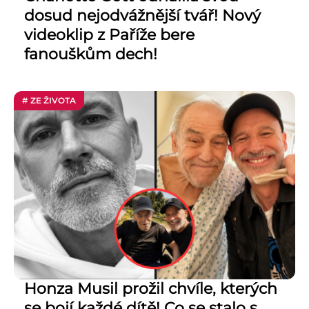
dosud nejodvážnější tvář! Nový
videoklip z Paříže bere
fanouškům dech!
# ZE ŽIVOTA
Honza Musil prožil chvíle, kterých
se bojí každé dítě! Co se stalo s