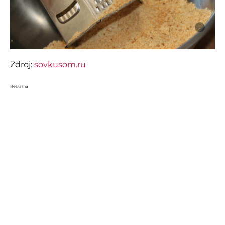
i
Zdroj:
sovkusom.ru
Reklama