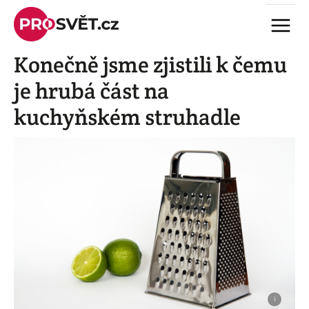
Skip
Menu
to
content
Konečně jsme zjistili k čemu
je hrubá část na
kuchyňském struhadle
i