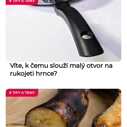
# TIPY A TRIKY
Víte, k čemu slouží malý otvor na
rukojeti hrnce?
# TIPY A TRIKY