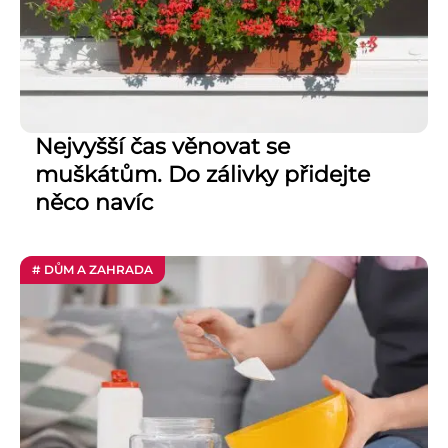
Nejvyšší čas věnovat se
muškátům. Do zálivky přidejte
něco navíc
# DŮM A ZAHRADA