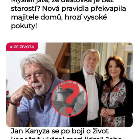
starostí? Nová pravidla překvapila
majitele domů, hrozí vysoké
pokuty!
# ZE ŽIVOTA
Jan Kanyza se po boji o život