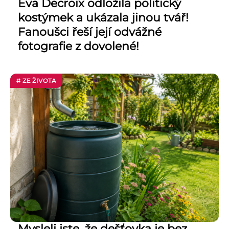
Eva Decroix odložila politický
kostýmek a ukázala jinou tvář!
Fanoušci řeší její odvážné
fotografie z dovolené!
# ZE ŽIVOTA
Mysleli jste, že dešťovka je bez