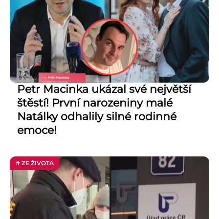
Petr Macinka ukázal své největší
štěstí! První narozeniny malé
Natálky odhalily silné rodinné
emoce!
# ZE ŽIVOTA