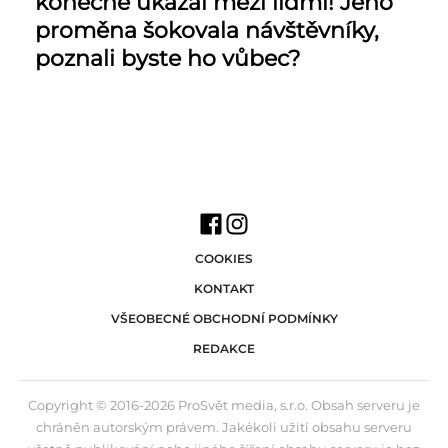
konečně ukázal mezi lidmi! Jeho
proměna šokovala návštěvníky,
poznali byste ho vůbec?
COOKIES
KONTAKT
VŠEOBECNÉ OBCHODNÍ PODMÍNKY
REDAKCE
Copyright © 2016-2026 ProSvět media, s.r.o. Obsah serveru je
chráněn autorským právem. Jakékoli užití obsahu serveru