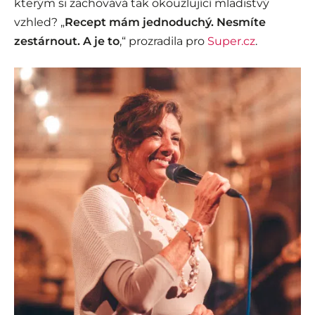
kterým si zachovává tak okouzlující mladistvý
vzhled? „
Recept mám jednoduchý. Nesmíte
zestárnout. A je to
,“ prozradila pro
Super.cz
.