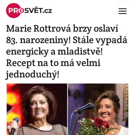
Skip
Menu
to
content
Marie Rottrová brzy oslaví
83. narozeniny! Stále vypadá
energicky a mladistvě!
Recept na to má velmi
jednoduchý!