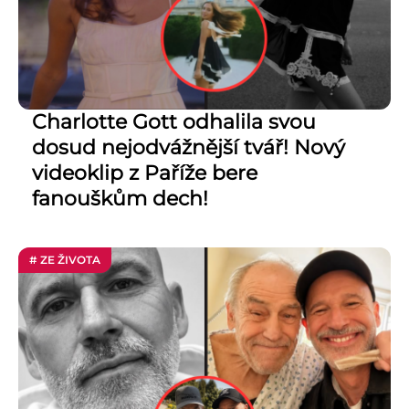
Charlotte Gott odhalila svou
dosud nejodvážnější tvář! Nový
videoklip z Paříže bere
fanouškům dech!
# ZE ŽIVOTA