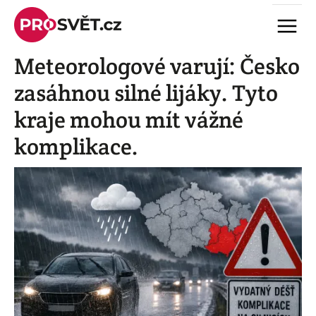
Skip
Menu
to
content
Meteorologové varují: Česko
zasáhnou silné lijáky. Tyto
kraje mohou mít vážné
komplikace.