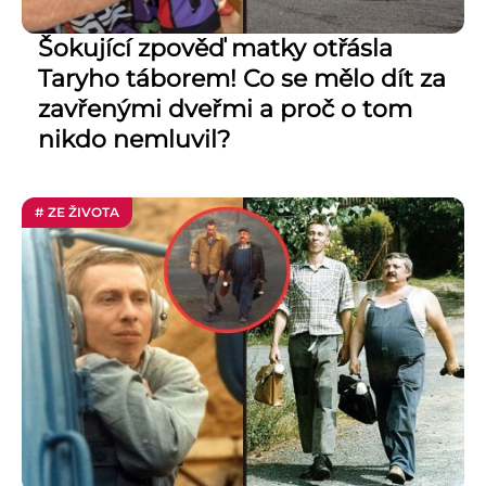
Šokující zpověď matky otřásla
Taryho táborem! Co se mělo dít za
zavřenými dveřmi a proč o tom
nikdo nemluvil?
# ZE ŽIVOTA