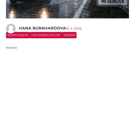
i
HANA BURKHARDOVA
15. 5. 2026
KOMPLIKACE
METEOROLOGOVÉ
POČASÍ
Reklama