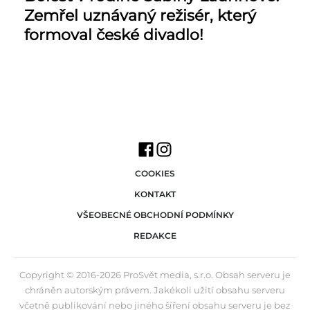
Zemřel uznávaný režisér, který
formoval české divadlo!
COOKIES
KONTAKT
VŠEOBECNÉ OBCHODNÍ PODMÍNKY
REDAKCE
Copyright © 2016-2026 ProSvět media, s.r.o. Obsah serveru je
chráněn autorským právem. Jakékoli užití obsahu serveru
včetně publikování nebo jiného šíření obsahu serveru je bez