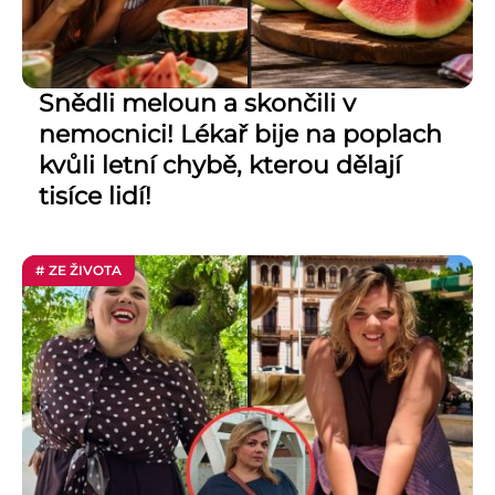
Snědli meloun a skončili v
nemocnici! Lékař bije na poplach
kvůli letní chybě, kterou dělají
tisíce lidí!
# ZE ŽIVOTA