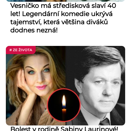
Vesničko má středisková slaví 40
let! Legendární komedie ukrývá
tajemství, která většina diváků
dodnes nezná!
# ZE ŽIVOTA
Bolest v rodině Sabiny Laurinové!