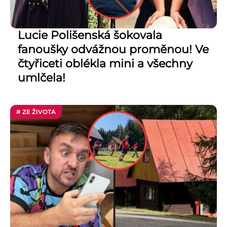
Lucie Polišenská šokovala
fanoušky odvážnou proměnou! Ve
čtyřiceti oblékla mini a všechny
umlčela!
# ZE ŽIVOTA