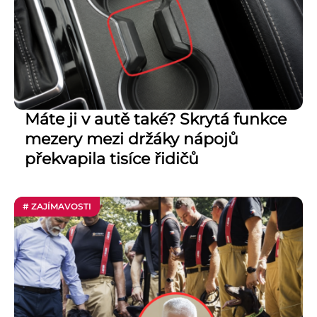
Máte ji v autě také? Skrytá funkce
mezery mezi držáky nápojů
překvapila tisíce řidičů
# ZAJÍMAVOSTI