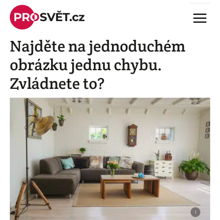
Skip
Menu
to
content
Najděte na jednoduchém
obrázku jednu chybu.
Zvládnete to?
i