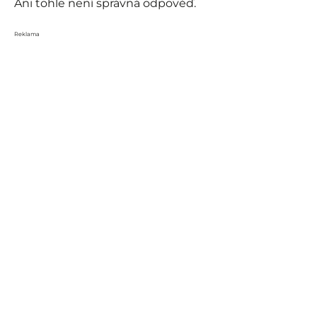
Ani tohle není správná odpověď.
Reklama