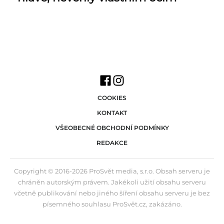
COOKIES
KONTAKT
VŠEOBECNÉ OBCHODNÍ PODMÍNKY
REDAKCE
Copyright © 2016-2026 ProSvět media, s.r.o. Obsah serveru je
chráněn autorským právem. Jakékoli užití obsahu serveru
včetně publikování nebo jiného šíření obsahu serveru je bez
písemného souhlasu ProSvět.cz, zakázáno.