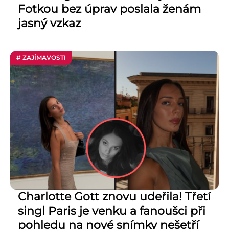
Fotkou bez úprav poslala ženám
jasný vzkaz
# ZAJÍMAVOSTI
Charlotte Gott znovu udeřila! Třetí
singl Paris je venku a fanoušci při
pohledu na nové snímky nešetří