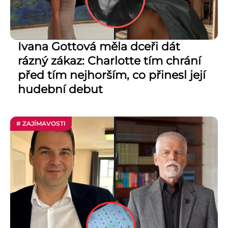
Ivana Gottová měla dceři dát
rázný zákaz: Charlotte tím chrání
před tím nejhorším, co přinesl její
hudební debut
# ZAJÍMAVOSTI