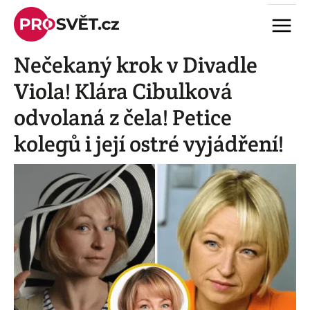
Skip
Menu
to
content
Nečekaný krok v Divadle
Viola! Klára Cibulková
odvolaná z čela! Petice
kolegů i její ostré vyjádření!