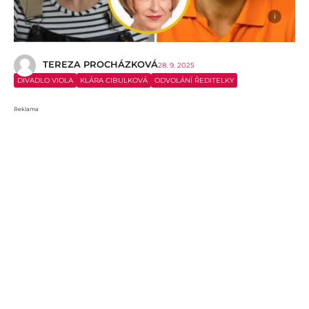
i
TEREZA PROCHÁZKOVÁ
28. 9. 2025
DIVADLO VIOLA
KLÁRA CIBULKOVÁ
ODVOLÁNÍ ŘEDITELKY
Reklama