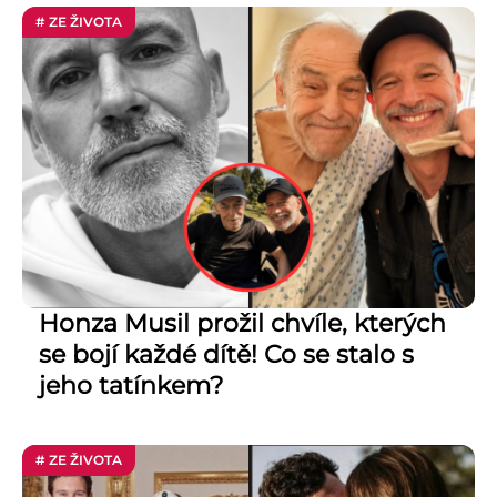
# ZE ŽIVOTA
Honza Musil prožil chvíle, kterých
se bojí každé dítě! Co se stalo s
jeho tatínkem?
# ZE ŽIVOTA