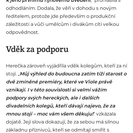
k jeho prvnímu říjnovému uvedení
,“ prohlásila s
odhodláním. Dodala, že věří v dohodu s novým
ředitelem, protože jde především o produkční
záležitosti a vůči umělcům i divákům cítí velkou
odpovědnost.
Vděk za podporu
Herečka zároveň vyjádřila vděk kolegům, kteří za ní
stojí. „
Můj výhled do budoucna zatím tíží starost o
dvě zmíněné premiéry, které ve Viole právě
vznikají. I v této souvislosti si velmi vážím
podpory svých hereckých, ale i dalších
divadelních kolegů, kteří dávají najevo, že za
mnou stojí – moc vám všem děkuju!
“ vzkázala
dojatě. Její slova dokazují, že za sebou má silnou
základnu příznivců, kteří se odmítají smířit s