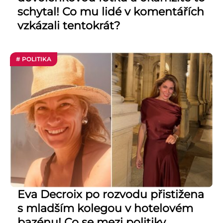
schytal! Co mu lidé v komentářích
vzkázali tentokrát?
# POLITIKA
Eva Decroix po rozvodu přistižena
s mladším kolegou v hotelovém
bazénu! Co se mezi politiky