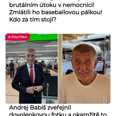
brutálním útoku v nemocnici!
Zmlátili ho baseballovou pálkou!
Kdo za tím stojí?
# POLITIKA
Andrej Babiš zveřejnil
dovolenkovou fotku a okamžitě to