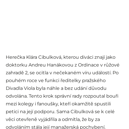
Herečka Klára Cibulková, kterou diváci znají jako
doktorku Andreu Hanákovou z Ordinace v růžové
zahradě 2, se ocitla v nečekaném víru událostí. Po
pouhém roce ve funkci ředitelky pražského
Divadla Viola byla náhle a bez udání důvodu
odvolána. Tento krok správní rady rozpoutal bouři
mezi kolegy i fanoušky, kteří okamžitě spustili
petici na její podporu. Sama Cibulková se k celé
věci otevřeně vyjádřila a odmítla, že by za
odvoláním stála její manažerská pochybení.