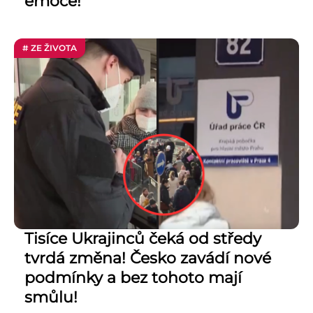
emoce!
# ZE ŽIVOTA
Tisíce Ukrajinců čeká od středy
tvrdá změna! Česko zavádí nové
podmínky a bez tohoto mají
smůlu!