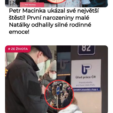
Petr Macinka ukázal své největší
štěstí! První narozeniny malé
Natálky odhalily silné rodinné
emoce!
# ZE ŽIVOTA