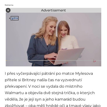
Reklama
Advertisement
I přes vyčerpávající pátrání po matce Mylesova
přítele si Britney našla čas na vyzvednutí
překvapení. V noci se vydala do místního
Walmartu a objevila dvě stejná trička, o kterých
věděla, že je její syn a jeho kamarád budou
zbožňovat – oba měli hnědé oči a tmavé vlasy jako