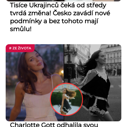
Tisíce Ukrajinců čeká od středy
tvrdá změna! Česko zavádí nové
podmínky a bez tohoto mají
smůlu!
# ZE ŽIVOTA
Charlotte Gott odhalila svou