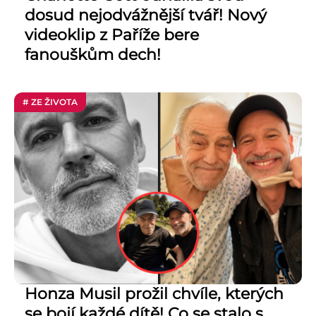
dosud nejodvážnější tvář! Nový
videoklip z Paříže bere
fanouškům dech!
# ZE ŽIVOTA
Honza Musil prožil chvíle, kterých
se bojí každé dítě! Co se stalo s