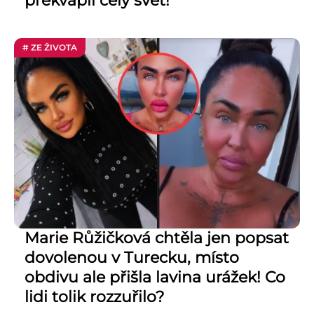
překvapil celý svět!
# ZE ŽIVOTA
Marie Růžičková chtěla jen popsat
dovolenou v Turecku, místo
obdivu ale přišla lavina urážek! Co
lidi tolik rozzuřilo?