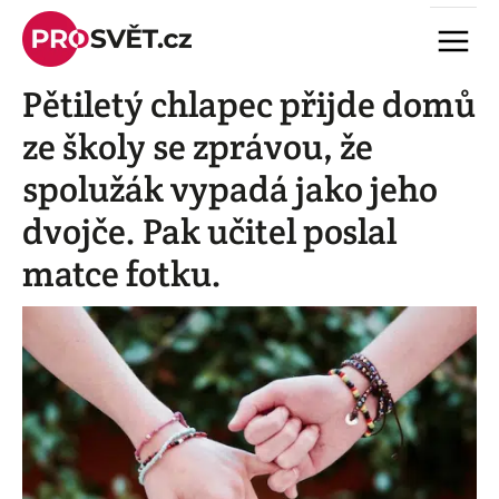
Skip
Menu
to
content
Pětiletý chlapec přijde domů
ze školy se zprávou, že
spolužák vypadá jako jeho
dvojče. Pak učitel poslal
matce fotku.