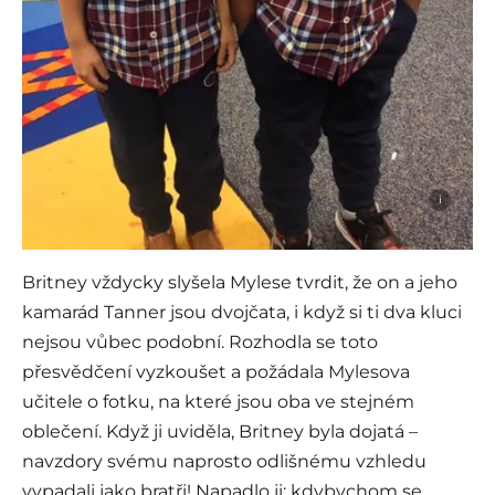
i
Britney vždycky slyšela Mylese tvrdit, že on a jeho
kamarád Tanner jsou dvojčata, i když si ti dva kluci
nejsou vůbec podobní. Rozhodla se toto
přesvědčení vyzkoušet a požádala Mylesova
učitele o fotku, na které jsou oba ve stejném
oblečení. Když ji uviděla, Britney byla dojatá –
navzdory svému naprosto odlišnému vzhledu
vypadali jako bratři! Napadlo ji: kdybychom se