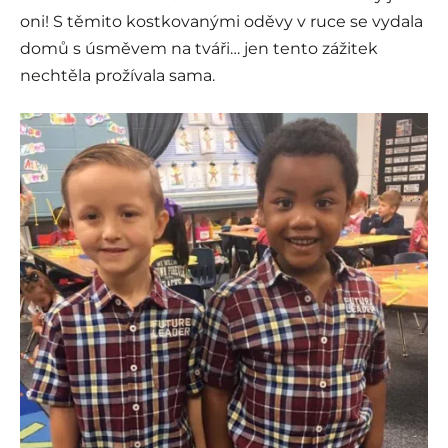
oni! S těmito kostkovanými oděvy v ruce se vydala
domů s úsměvem na tváři… jen tento zážitek
nechtěla prožívala sama.