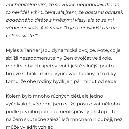
Pochopitelně vím, že se vůbec nepodobají. Ale on
to neviděl, víš? Očekávala jsem, že dostanu obrázek
podobného dítěte s hnědými vlasy, ale to se mi
vůbec nestalo. A já řekla: ‚To je ta nejsladší věc na
celém světě.‘“
Myles a Tanner jsou dynamická dvojice. Poté, co je
sblížil nezapomenutelný Den dvojčat ve škole,
mohli si oba chlapci vytvořit ještě silnější pouto
tím, že si hráli i mimo vyučovací hodiny, a to díky
tomu, že obě rodiny bydlí jen pár minut od sebe!
Kolem bylo mnoho různých dětí, ale jedno
vyčnívalo. Uvědomil jsem si, že posuzovat někoho
podle prvního pohledu není správný přístup – to,
na čem skutečně záleží, leží mnohem hlouběji, než
může vyjádřit vzhled.