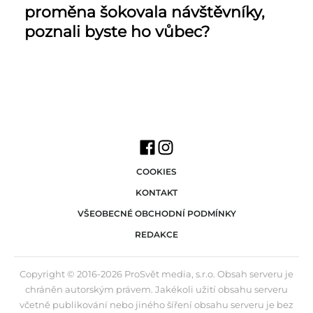
proměna šokovala návštěvníky,
poznali byste ho vůbec?
COOKIES
KONTAKT
VŠEOBECNÉ OBCHODNÍ PODMÍNKY
REDAKCE
Copyright © 2016-2026 ProSvět media, s.r.o. Obsah serveru je
chráněn autorským právem. Jakékoli užití obsahu serveru
včetně publikování nebo jiného šíření obsahu serveru je bez