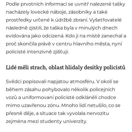
Podle prvotních informací se uvnitř nalezené tašky
nacházely lovecké náboje, zásobníky a také
prostředky určené k údržbě zbraní. Vyšetřovatelé
následně zjistili, že taška byla v minulých dnech
evidována jako odcizená. Kdo ji na místě zanechal a
proč skončila právě v centru hlavního města, nyní
policisté intenzivně zjišťují.
Lidé měli strach, oblast hlídaly desítky policistů
Svědci popisovali napjatou atmosféru. V okolí se
během zásahu pohybovalo několik policejních
vozů a uniformovaní policisté odkláněli chodce
mimo uzavřenou zónu. Mnoho lidí netušilo, co se
přesně děje, a situace tak vyvolala nervozitu
zejména mezi studenty univerzity.