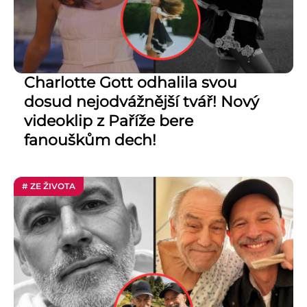
Charlotte Gott odhalila svou
dosud nejodvážnější tvář! Nový
videoklip z Paříže bere
fanouškům dech!
# ZE ŽIVOTA