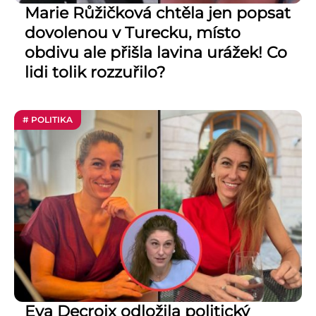
Marie Růžičková chtěla jen popsat
dovolenou v Turecku, místo
obdivu ale přišla lavina urážek! Co
lidi tolik rozzuřilo?
# POLITIKA
Eva Decroix odložila politický