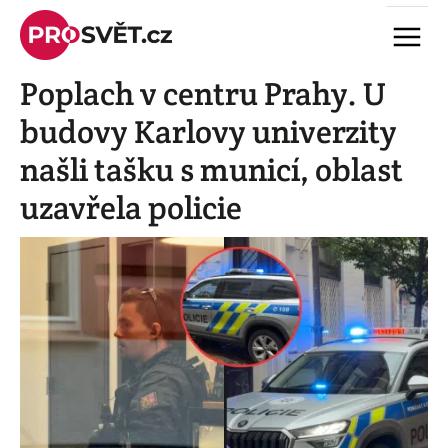
Skip
Menu
to
content
Poplach v centru Prahy. U
budovy Karlovy univerzity
našli tašku s municí, oblast
uzavřela policie