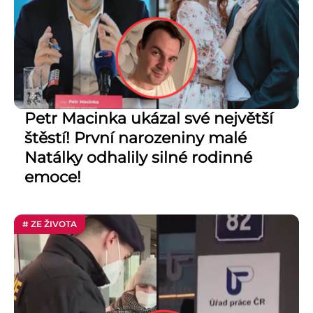
Petr Macinka ukázal své největší
štěstí! První narozeniny malé
Natálky odhalily silné rodinné
emoce!
# ZE ŽIVOTA