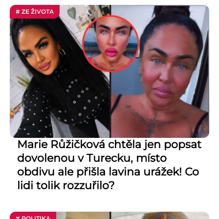
# ZE ŽIVOTA
Marie Růžičková chtěla jen popsat
dovolenou v Turecku, místo
obdivu ale přišla lavina urážek! Co
lidi tolik rozzuřilo?
# POLITIKA