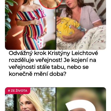
Odvážný krok Kristýny Leichtové
rozděluje veřejnost! Je kojení na
veřejnosti stále tabu, nebo se
konečně mění doba?
# ZE ŽIVOTA