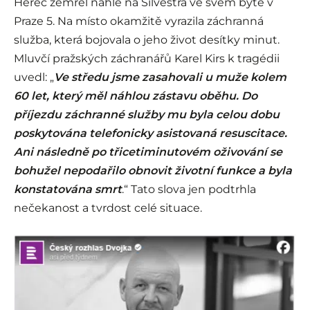
Herec zemřel náhle na Silvestra ve svém bytě v
Praze 5. Na místo okamžitě vyrazila záchranná
služba, která bojovala o jeho život desítky minut.
Mluvčí pražských záchranářů Karel Kirs k tragédii
uvedl: „
Ve středu jsme zasahovali u muže kolem
60 let, který měl náhlou zástavu oběhu. Do
příjezdu záchranné služby mu byla celou dobu
poskytována telefonicky asistovaná resuscitace.
Ani následně po třicetiminutovém oživování se
bohužel nepodařilo obnovit životní funkce a byla
konstatována smrt
.“ Tato slova jen podtrhla
nečekanost a tvrdost celé situace.