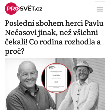
Skip
Menu
to
content
Poslední sbohem herci Pavlu
Nečasovi jinak, než všichni
čekali! Co rodina rozhodla a
proč?