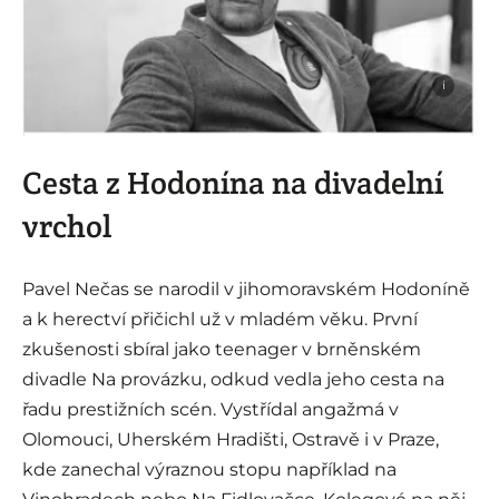
i
Cesta z Hodonína na divadelní
vrchol
Pavel Nečas se narodil v jihomoravském Hodoníně
a k herectví přičichl už v mladém věku. První
zkušenosti sbíral jako teenager v brněnském
divadle Na provázku, odkud vedla jeho cesta na
řadu prestižních scén. Vystřídal angažmá v
Olomouci, Uherském Hradišti, Ostravě i v Praze,
kde zanechal výraznou stopu například na