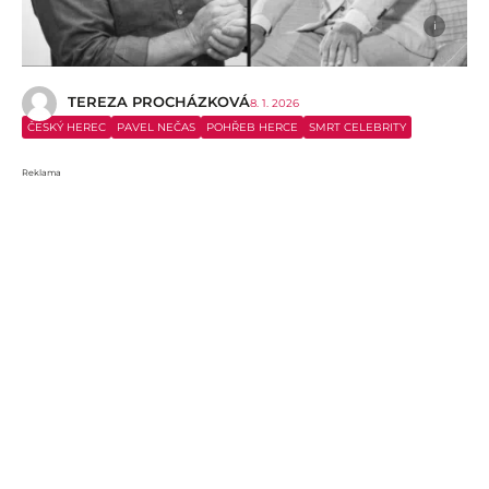
i
TEREZA PROCHÁZKOVÁ
8. 1. 2026
ČESKÝ HEREC
PAVEL NEČAS
POHŘEB HERCE
SMRT CELEBRITY
Reklama