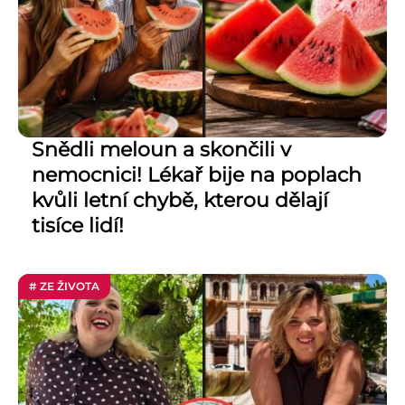
Snědli meloun a skončili v
nemocnici! Lékař bije na poplach
kvůli letní chybě, kterou dělají
tisíce lidí!
# ZE ŽIVOTA