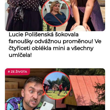
Lucie Polišenská šokovala
fanoušky odvážnou proměnou! Ve
čtyřiceti oblékla mini a všechny
umlčela!
# ZE ŽIVOTA