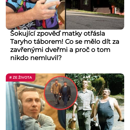
Šokující zpověď matky otřásla
Taryho táborem! Co se mělo dít za
zavřenými dveřmi a proč o tom
nikdo nemluvil?
# ZE ŽIVOTA