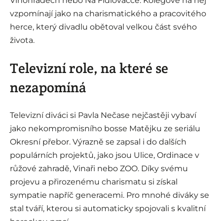
Vinohradech nebo Na Fidlovačce. Kolegové na něj
vzpomínají jako na charismatického a pracovitého
herce, který divadlu obětoval velkou část svého
života.
Televizní role, na které se
nezapomíná
Televizní diváci si Pavla Nečase nejčastěji vybaví
jako nekompromisního bosse Matějku ze seriálu
Okresní přebor. Výrazně se zapsal i do dalších
populárních projektů, jako jsou Ulice, Ordinace v
růžové zahradě, Vinaři nebo ZOO. Díky svému
projevu a přirozenému charismatu si získal
sympatie napříč generacemi. Pro mnohé diváky se
stal tváří, kterou si automaticky spojovali s kvalitní