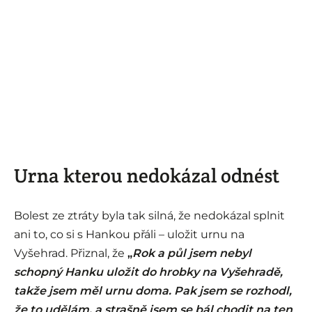
Urna kterou nedokázal odnést
Bolest ze ztráty byla tak silná, že nedokázal splnit
ani to, co si s Hankou přáli – uložit urnu na
Vyšehrad. Přiznal, že
„
Rok a půl jsem nebyl
schopný Hanku uložit do hrobky na Vyšehradě,
takže jsem měl urnu doma. Pak jsem se rozhodl,
že to udělám, a strašně jsem se bál chodit na ten