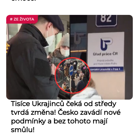
# ZE ŽIVOTA
Tisíce Ukrajinců čeká od středy
tvrdá změna! Česko zavádí nové
podmínky a bez tohoto mají
smůlu!