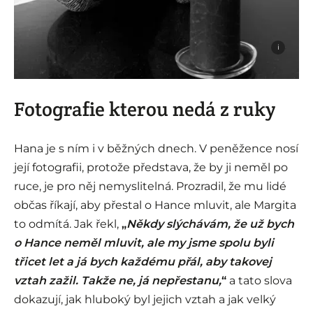
i
Fotografie kterou nedá z ruky
Hana je s ním i v běžných dnech. V peněžence nosí
její fotografii, protože představa, že by ji neměl po
ruce, je pro něj nemyslitelná. Prozradil, že mu lidé
občas říkají, aby přestal o Hance mluvit, ale Margita
to odmítá. Jak řekl,
„
Někdy slýchávám, že už bych
o Hance neměl mluvit, ale my jsme spolu byli
třicet let a já bych každému přál, aby takovej
vztah zažil. Takže ne, já nepřestanu,
“
a tato slova
dokazují, jak hluboký byl jejich vztah a jak velký