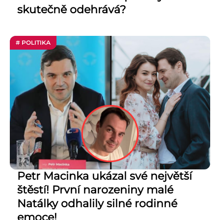
skutečně odehrává?
# POLITIKA
Petr Macinka ukázal své největší
štěstí! První narozeniny malé
Natálky odhalily silné rodinné
emoce!