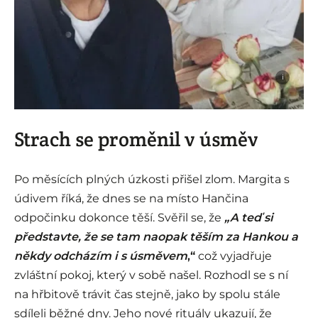
i
Strach se proměnil v úsměv
Po měsících plných úzkosti přišel zlom. Margita s
údivem říká, že dnes se na místo Hančina
odpočinku dokonce těší. Svěřil se, že
„A teď si
představte, že se tam naopak těším za Hankou a
někdy odcházím i s úsměvem
,“
což vyjadřuje
zvláštní pokoj, který v sobě našel. Rozhodl se s ní
na hřbitově trávit čas stejně, jako by spolu stále
sdíleli běžné dny. Jeho nové rituály ukazují, že