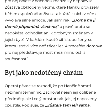
pro něj bolest z odchodu manželky nepolevila.
Zůstává obklopený věcmi, které Hanku provázely
během společného života, a každá z nich v něm
vyvolává silné emoce. Jak sám řekl,
„
Doma mi ji
denně připomíná všechno
,“
a právě proto se
nedokázal odhodlat ani k drobným změnám v
jejich bytě. V každém koutě cítí stopu ženy, se
kterou strávil více než třicet let. A tmosféra domova
pro něj představuje most mezi minulostí a
současností.
Byt jako nedotčený chrám
Operní pěvec se rozhodl, že po Hančině smrti
nezmění téměř nic. Zachoval nejen její oblíbené
předměty, ale i celý prostor tak, jak jej naposledy
opustila. Popisuje, že
„
Zůstala tam její šatna,