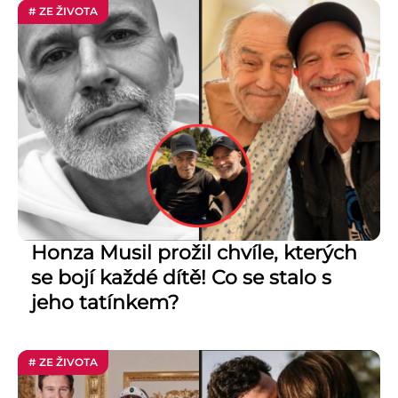
# ZE ŽIVOTA
Honza Musil prožil chvíle, kterých
se bojí každé dítě! Co se stalo s
jeho tatínkem?
# ZE ŽIVOTA