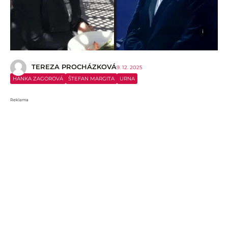
i
TEREZA PROCHÁZKOVÁ
9. 12. 2025
HANKA ZAGOROVÁ
ŠTEFAN MARGITA
URNA
Reklama