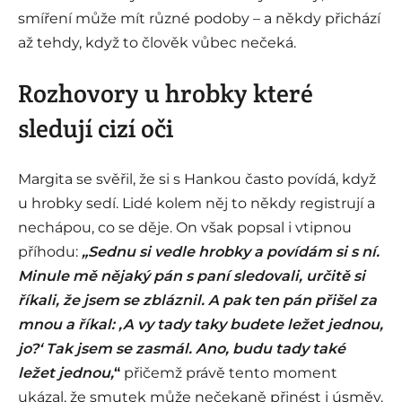
smíření může mít různé podoby – a někdy přichází
až tehdy, když to člověk vůbec nečeká.
Rozhovory u hrobky které
sledují cizí oči
Margita se svěřil, že si s Hankou často povídá, když
u hrobky sedí. Lidé kolem něj to někdy registrují a
nechápou, co se děje. On však popsal i vtipnou
příhodu:
„Sednu si vedle hrobky a povídám si s ní.
Minule mě nějaký pán s paní sledovali, určitě si
říkali, že jsem se zbláznil. A pak ten pán přišel za
mnou a říkal: ‚A vy tady taky budete ležet jednou,
jo?‘ Tak jsem se zasmál. Ano, budu tady také
ležet jednou,
“
přičemž právě tento moment
ukázal, že smutek může nečekaně přinést i úsměv.