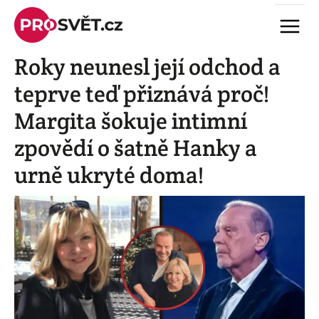
Skip
Menu
to
content
Roky neunesl její odchod a
teprve teď přiznává proč!
Margita šokuje intimní
zpovědí o šatně Hanky a
urně ukryté doma!