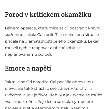
Porod v kritickém okamžiku
Během operace, která měla za cíl odstranit krevní
sraženinu začala Gal rodit. Tato nečekaná situace
přidala na dramatičnosti celého okamžiku. Lékaři
museli rychle reagovat a přizpůsobit se
neplánovanému porodu.
Emoce a napětí
Jakmile se Ori narodila, Gal pocítila obrovskou
úlevu, ale také strach o své zdraví. V tu chvíli si
uvědomila, jak je život křehký a jak rychle se může
všechno změnit. Její dcera se stala symbolem
naděje a světla v temném tunelu, kterým si