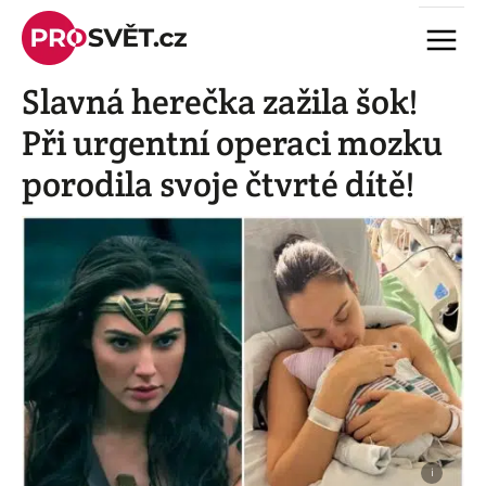
Skip
Menu
to
content
Slavná herečka zažila šok!
Při urgentní operaci mozku
porodila svoje čtvrté dítě!
i