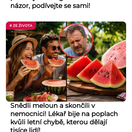
názor, podívejte se sami!
# ZE ŽIVOTA
Snědli meloun a skončili v
nemocnici! Lékař bije na poplach
kvůli letní chybě, kterou dělají
tisíce lidí!