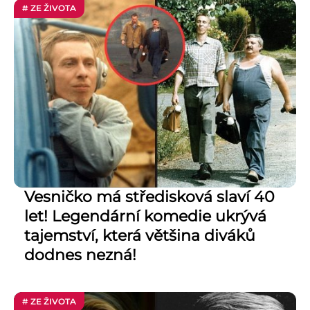
# ZE ŽIVOTA
Vesničko má středisková slaví 40
let! Legendární komedie ukrývá
tajemství, která většina diváků
dodnes nezná!
# ZE ŽIVOTA