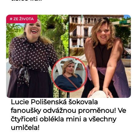
# ZE ŽIVOTA
Lucie Polišenská šokovala
fanoušky odvážnou proměnou! Ve
čtyřiceti oblékla mini a všechny
umlčela!