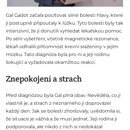
Gal Gadot začala pociťovat silné bolesti hlavy, které
ji postupně připoutaly k lůžku. Tyto bolesti byly tak
intenzivní, že ji donutili vyhledat lékařskou pomoc.
Po sérii vyšetření, včetně magnetické rezonance,
lékaři odhalili přítomnost krevní sraženiny v jejím
mozku. Tato diagnóza byla pro ni a její rodinu
šokující a vyžadovala okamžitou reakci.
Znepokojení a strach
Před diagnózou byla Gal plná obav. Nevěděla, co jí
vlastně je, a strach z neznámého ji doprovázel
každý den. Jak se bolesti zhoršovaly, uvědomila si,
že situace je vážná a že musí jednat. Její rodina ji
podporovala, ale nikdo z nich si nedokázal