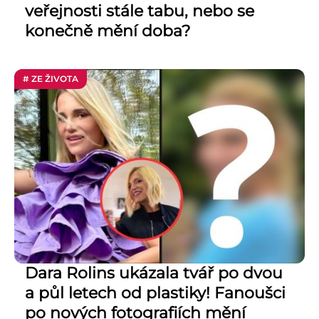
veřejnosti stále tabu, nebo se
konečně mění doba?
# ZE ŽIVOTA
Dara Rolins ukázala tvář po dvou
a půl letech od plastiky! Fanoušci
po nových fotografiích mění