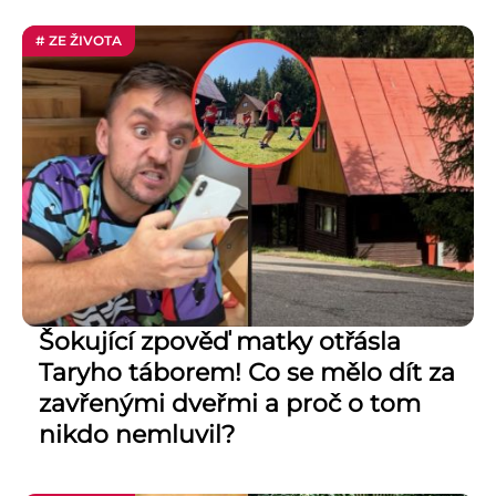
# ZE ŽIVOTA
Šokující zpověď matky otřásla
Taryho táborem! Co se mělo dít za
zavřenými dveřmi a proč o tom
nikdo nemluvil?