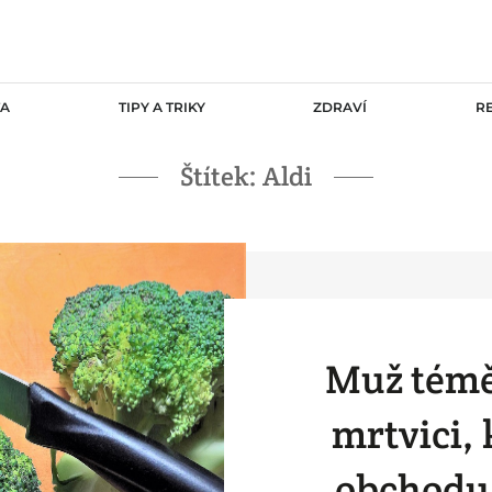
TA
TIPY A TRIKY
ZDRAVÍ
R
Štítek:
Aldi
Muž témě
mrtvici, 
obchodu 