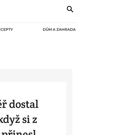
ECEPTY
DŮM A ZAHRADA
ř dostal
když si z
přinesl