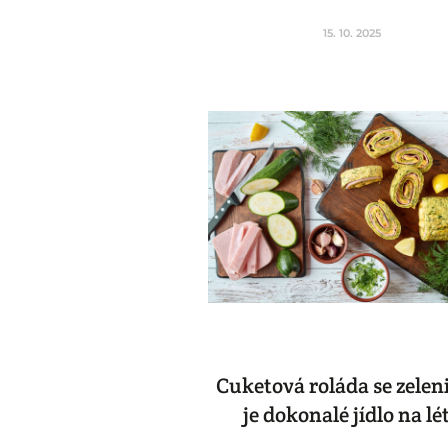
15. 10. 2025
Cuketová roláda se zele
je dokonalé jídlo na lé