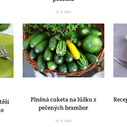
23. 5. 2025
Plněná cuketa na lůžku z
Rece
těší
pečených brambor
to
26. 8. 2024