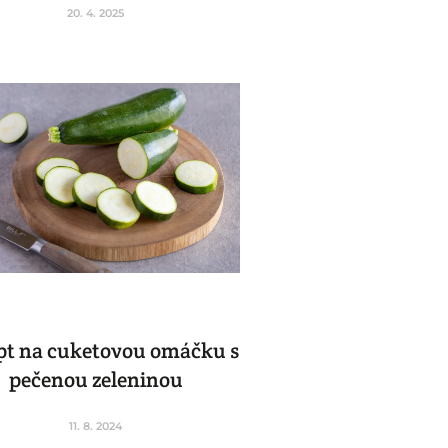
20. 4. 2025
pt na cuketovou omáčku s
pečenou zeleninou
11. 8. 2024