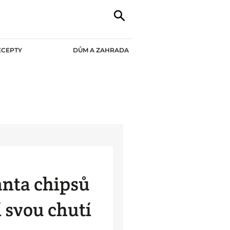
ECEPTY
DŮM A ZAHRADA
anta chipsů
 svou chutí