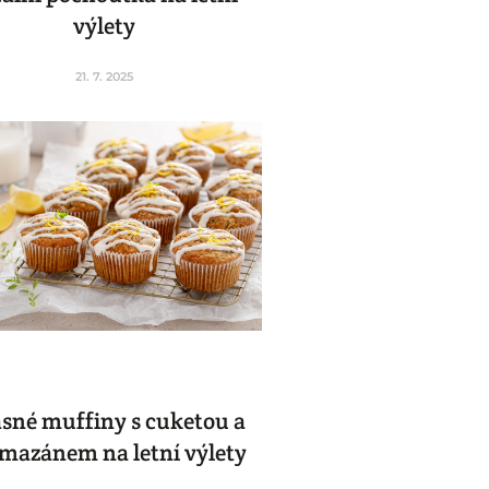
výlety
21. 7. 2025
sné muffiny s cuketou a
mazánem na letní výlety