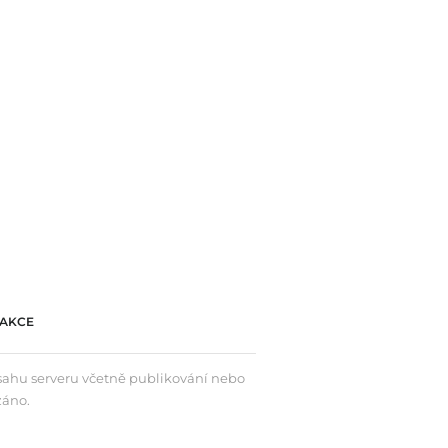
AKCE
bsahu serveru včetně publikování nebo
záno.