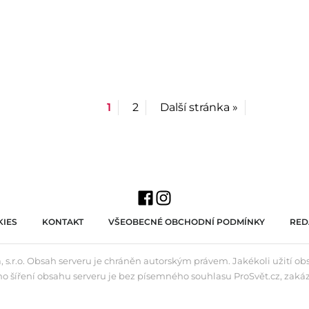
1
2
Další stránka »
IES
KONTAKT
VŠEOBECNÉ OBCHODNÍ PODMÍNKY
RED
 s.r.o. Obsah serveru je chráněn autorským právem. Jakékoli užití o
ho šíření obsahu serveru je bez písemného souhlasu ProSvět.cz, zaká