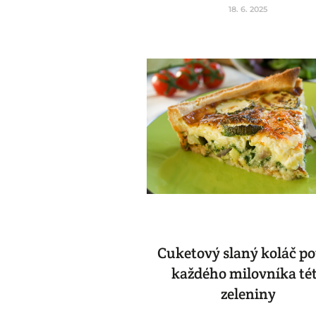
18. 6. 2025
Cuketový slaný koláč po
každého milovníka té
zeleniny