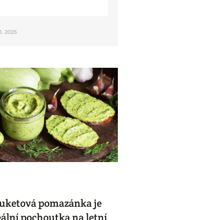
11. 2025
uketová pomazánka je
eální pochoutka na letní