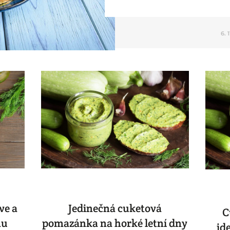
6. 
ve a
Jedinečná cuketová
C
nu
pomazánka na horké letní dny
id