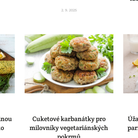
2. 9. 2025
ninou
Cuketové karbanátky pro
Úža
to
milovníky vegetariánských
par
pokrmů