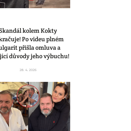
Skandál kolem Kokty
kračuje! Po videu plném
ulgarit přišla omluva a
jící důvody jeho výbuchu!
28. 4. 2026