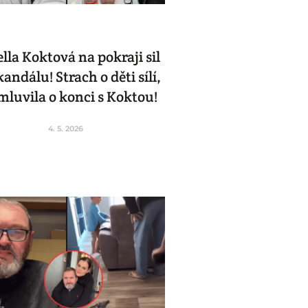
lla Koktová na pokraji sil
kandálu! Strach o děti sílí,
mluvila o konci s Koktou!
4. 5. 2026