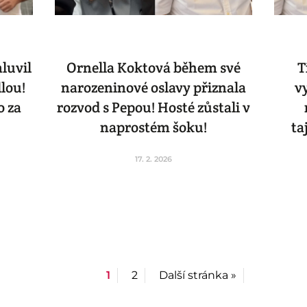
luvil
Ornella Koktová během své
T
lou!
narozeninové oslavy přiznala
v
o za
rozvod s Pepou! Hosté zůstali v
naprostém šoku!
ta
17. 2. 2026
1
2
Další stránka »