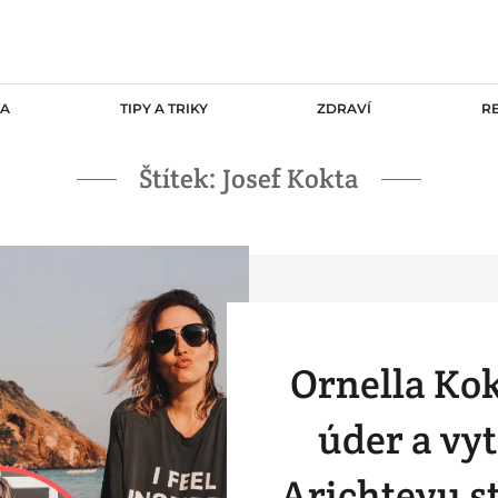
TA
TIPY A TRIKY
ZDRAVÍ
R
Štítek:
Josef Kokta
Ornella Kok
úder a vy
Arichtevu s