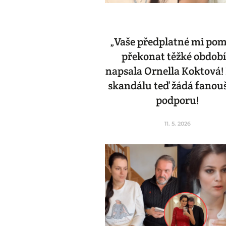
„Vaše předplatné mi po
překonat těžké období
napsala Ornella Koktová! 
skandálu teď žádá fanou
podporu!
11. 5. 2026