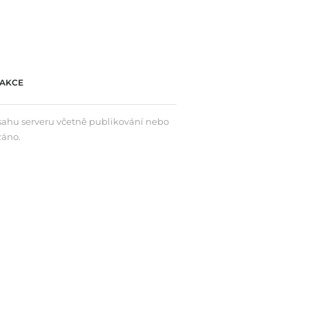
AKCE
bsahu serveru včetně publikování nebo
záno.