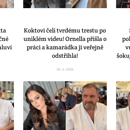
kta
Koktovi čelí tvrdému trestu po
ačné
uniklém videu! Ornella přišla o
po
mluví
práci a kamarádka ji veřejně
v
odstřihla!
šoku
29. 4. 2026