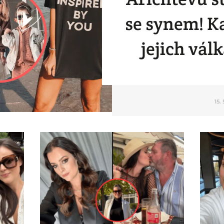
se synem! K
jejich vál
15.