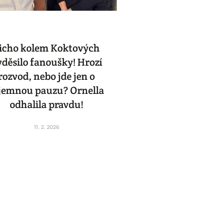
icho kolem Koktových
yděsilo fanoušky! Hrozí
rozvod, nebo jde jen o
jemnou pauzu? Ornella
odhalila pravdu!
11. 2. 2026