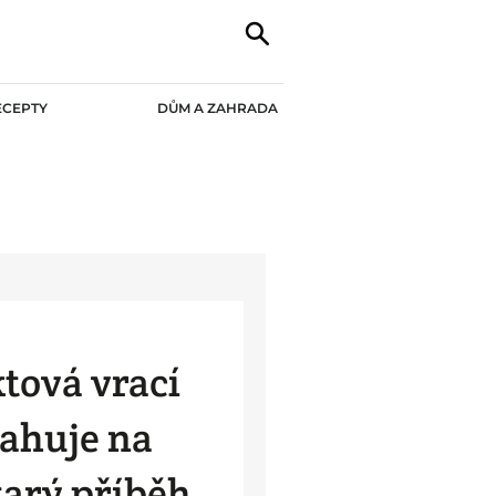
ECEPTY
DŮM A ZAHRADA
tová vrací
tahuje na
tarý příběh