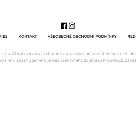
IES
KONTAKT
VŠEOBECNÉ OBCHODNÍ PODMÍNKY
RED
 s.r.o. Obsah serveru je chráněn autorským právem. Jakékoli užití o
ho šíření obsahu serveru je bez písemného souhlasu ProSvět.cz, zaká