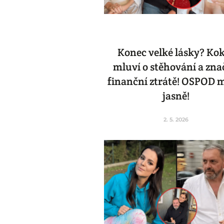
Konec velké lásky? Ko
mluví o stěhování a zn
finanční ztrátě! OSPOD 
jasně!
2. 5. 2026