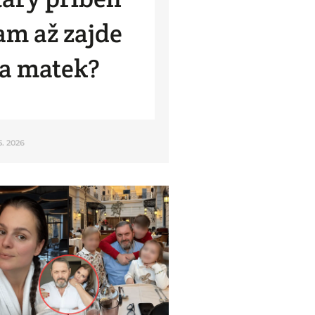
am až zajde
ka matek?
 5. 2026