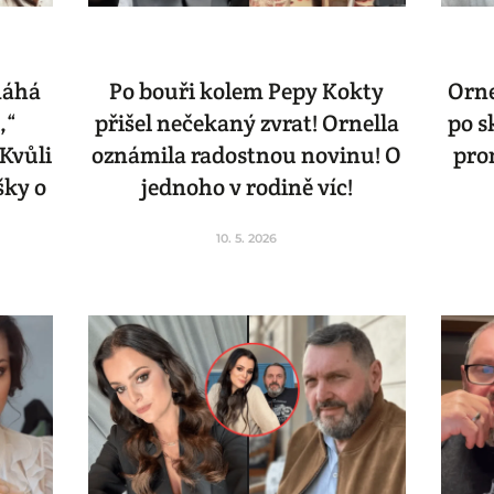
máhá
Po bouři kolem Pepy Kokty
Orne
,“
přišel nečekaný zvrat! Ornella
po s
Kvůli
oznámila radostnou novinu! O
pro
šky o
jednoho v rodině víc!
10. 5. 2026