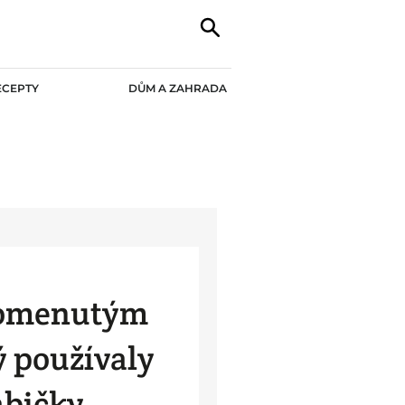
ECEPTY
DŮM A ZAHRADA
pomenutým
ý používaly
abičky