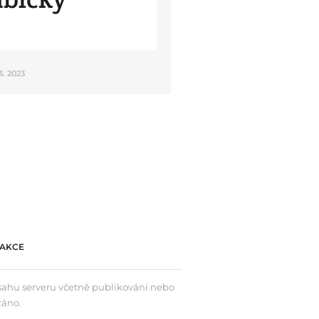
 3. 2023
AKCE
bsahu serveru včetně publikování nebo
záno.