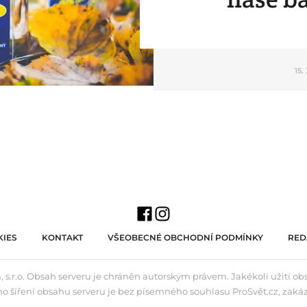
15.
IES
KONTAKT
VŠEOBECNÉ OBCHODNÍ PODMÍNKY
RED
 s.r.o. Obsah serveru je chráněn autorským právem. Jakékoli užití o
ho šíření obsahu serveru je bez písemného souhlasu ProSvět.cz, zaká