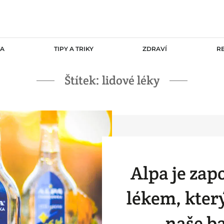
TA
TIPY A TRIKY
ZDRAVÍ
R
Štítek:
lidové léky
Alpa je za
lékem, kter
naše b