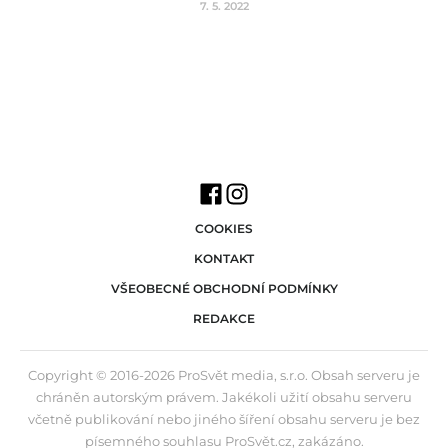
7. 5. 2022
COOKIES
KONTAKT
VŠEOBECNÉ OBCHODNÍ PODMÍNKY
REDAKCE
Copyright © 2016-2026 ProSvět media, s.r.o. Obsah serveru je
chráněn autorským právem. Jakékoli užití obsahu serveru
včetně publikování nebo jiného šíření obsahu serveru je bez
písemného souhlasu ProSvět.cz, zakázáno.