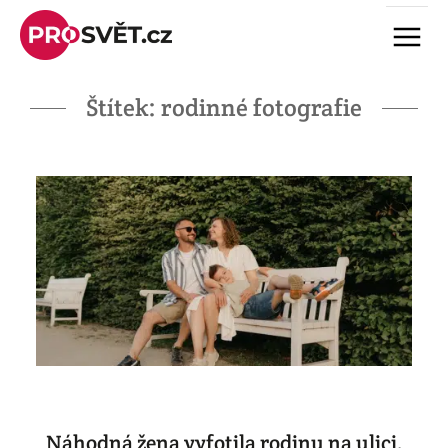
Skip
Menu
to
content
Štítek:
rodinné fotografie
Náhodná žena vyfotila rodinu na ulici.