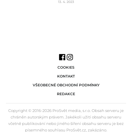
13. 4. 2023
COOKIES
KONTAKT
VŠEOBECNÉ OBCHODNÍ PODMÍNKY
REDAKCE
Copyright © 2016-2026 ProSvět media, s.r.o. Obsah serveru je
chráněn autorským právem. Jakékoli užití obsahu serveru
včetně publikování nebo jiného šíření obsahu serveru je bez
písemného souhlasu ProSvět.cz, zakázáno.