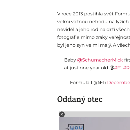
V roce 2013 postihla svět Form
velmi vážnou nehodu na lyžích 
neviděl a jeho rodina drží všech
fotografie mimo zraky veřejnosti
byl jeho syn velmi malý. A všech
Baby
@SchumacherMick
fir
at just one year old 🥺
#F1
#R
— Formula 1 (@F1)
December
Oddaný otec