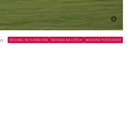
i
MICHAEL SCHUMACHER
NEHODA NA LYŽÍCH
RODINNÉ FOTOGRAFIE
023