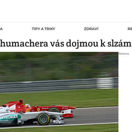
TA
TIPY A TRIKY
ZDRAVÍ
R
chumachera vás dojmou k slzám
Reklama