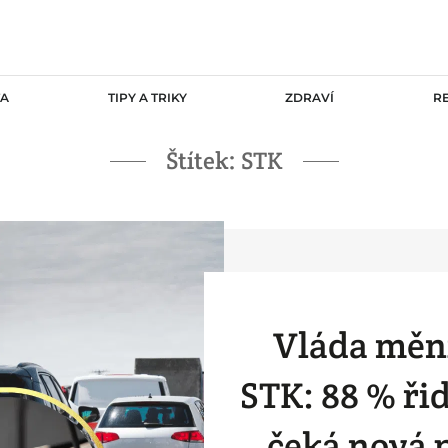
TA
TIPY A TRIKY
ZDRAVÍ
R
Štítek:
STK
Vláda mění
STK: 88 % ři
čeká nová 