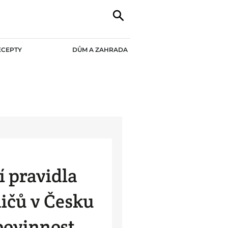
ECEPTY
DŮM A ZAHRADA
 pravidla
dičů v Česku
povinnost.