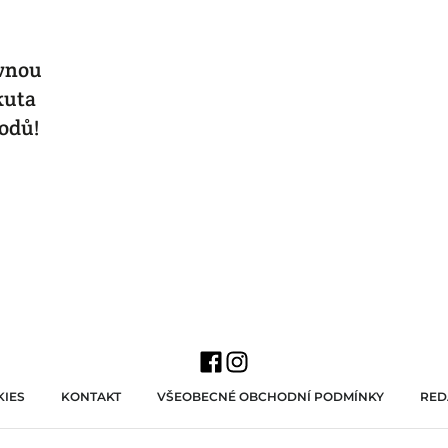
ovnou
kuta
bodů!
IES
KONTAKT
VŠEOBECNÉ OBCHODNÍ PODMÍNKY
RED