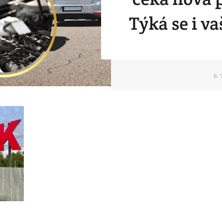
Týká se i v
6. 