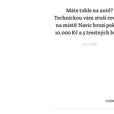
Máte tohle na autě?
Technickou vám zruší r
na místě! Navíc hrozí po
10.000 Kč a 5 trestných 
22. 6. 2025
COOK