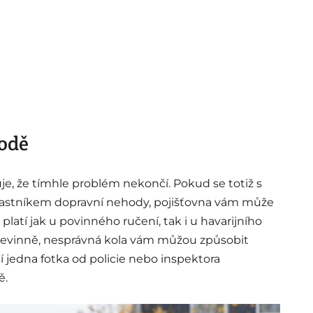
hodě
e, že tímhle problém nekončí. Pokud se totiž s
častníkem dopravní nehody, pojišťovna vám může
platí jak u povinného ručení, tak i u havarijního
ě nevinně, nesprávná kola vám můžou způsobit
í jedna fotka od policie nebo inspektora
ě.