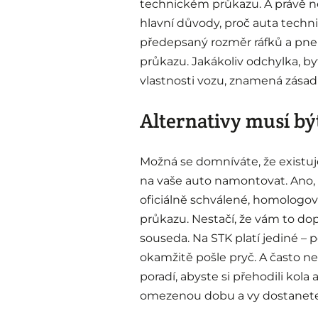
technickém průkazu. A právě n
hlavní důvody, proč auta tech
předepsaný rozměr ráfků a pne
průkazu. Jakákoliv odchylka, b
vlastnosti vozu, znamená zásad
Alternativy musí být
Možná se domníváte, že existuje
na vaše auto namontovat. Ano, 
oficiálně schválené, homologo
průkazu. Nestačí, že vám to dop
souseda. Na STK platí jediné – 
okamžitě pošle pryč. A často ne
poradí, abyste si přehodili kola a
omezenou dobu a vy dostanete 