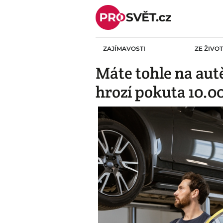
Skip
to
content
ZAJÍMAVOSTI
ZE ŽIVO
Máte tohle na aut
hrozí pokuta 10.00