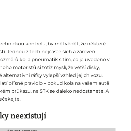
 technickou kontrolu, by měl vědět, že některé
tí. Jednou z těch nejčastějších a zároveň
 rozměrů kol a pneumatik s tím, co je uvedeno v
ho motoristů si totiž myslí, že větší disky,
lternativní ráfky vylepší vzhled jejich vozu.
latí přísné pravidlo – pokud kola na vašem autě
kém průkazu, na STK se daleko nedostanete. A
ečekejte.
y neexistují
Advertisement