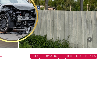
i
KOLA
PNEUMATIKY
STK
TECHNICKÁ KONTROLA
025