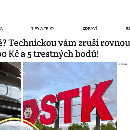
TA
TIPY A TRIKY
ZDRAVÍ
R
ě? Technickou vám zruší rovnou
0 Kč a 5 trestných bodů!
Reklama