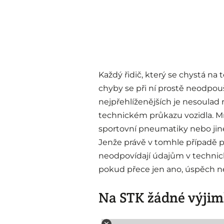
Každý řidič, který se chystá na
chyby se při ní prostě neodpouš
nejpřehlíženějších je nesoulad
technickém průkazu vozidla. Mno
sportovní pneumatiky nebo jiné a
Jenže právě v tomhle případě p
neodpovídají údajům v technic
pokud přece jen ano, úspěch n
Na STK žádné výjimk