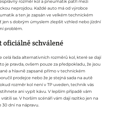
esprávný rozměr kol a pneumatik patří mezi
nickou neprojdou. Každé auto má od výrobce
umatik a ten je zapsán ve velkém technickém
yť jen s dobrým úmyslem zlepšit vzhled nebo jízdní
ní problém.
 oficiálně schválené
 celá řada alternativních rozměrů kol, které se dají
to je pravda, ovšem pouze za předpokladu, že jsou
vané a hlavně zapsané přímo v technickém
oručil prodejce nebo že je stejná sada na autě
pokud rozměr kol není v TP uveden, technik vás
stihnete ani vypít kávu. V lepším případě vám
 vrátili se. V horším scénáři vám dají razítko jen na
30 dní na nápravu.