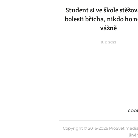
Student si ve škole stěžov
bolesti břicha, nikdo ho n
vážně
8. 2. 2022
COOK
Copyright © 2016-2026 ProSvět media,
jiné