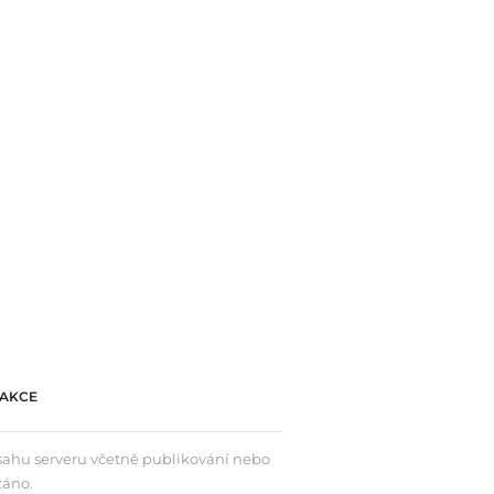
AKCE
bsahu serveru včetně publikování nebo
záno.