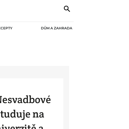
ECEPTY
DŮM A ZAHRADA
Nesvadbové
Studuje na
iverzitě a