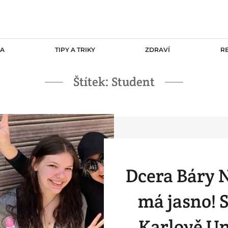
TA
TIPY A TRIKY
ZDRAVÍ
R
Štítek:
Student
Dcera Báry 
má jasno! 
Karlově Un