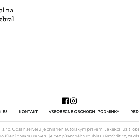
al na
ebral
IES
KONTAKT
VŠEOBECNÉ OBCHODNÍ PODMÍNKY
RED
 s.r.o. Obsah serveru je chráněn autorským právem. Jakékoli užití o
ho šíření obsahu serveru je bez písemného souhlasu ProSvět.cz, zaká