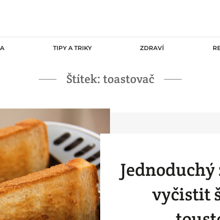
TA
TIPY A TRIKY
ZDRAVÍ
R
Štítek:
toastovač
Jednoduchý 
vyčistit
toust