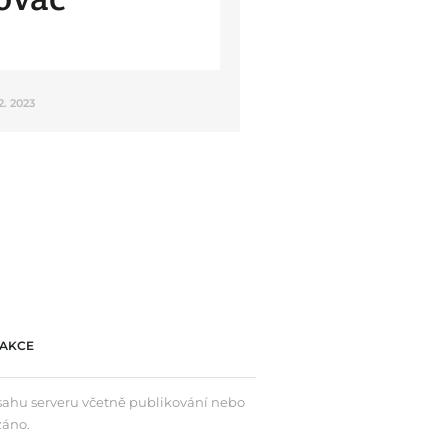
12. 2023
AKCE
bsahu serveru včetně publikování nebo
záno.