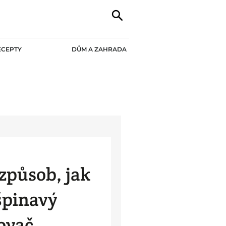
ECEPTY
DŮM A ZAHRADA
způsob, jak
 špinavý
ovač