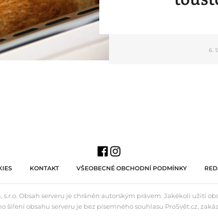
6. 
IES
KONTAKT
VŠEOBECNÉ OBCHODNÍ PODMÍNKY
RED
 s.r.o. Obsah serveru je chráněn autorským právem. Jakékoli užití o
ho šíření obsahu serveru je bez písemného souhlasu ProSvět.cz, zaká