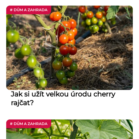
# DŮM A ZAHRADA
Jak si užít velkou úrodu cherry
rajčat?
# DŮM A ZAHRADA