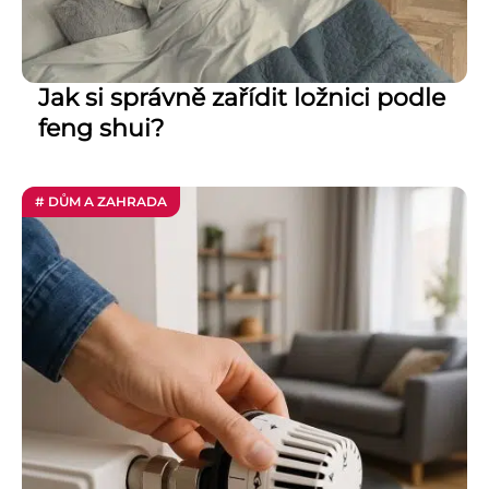
Jak si správně zařídit ložnici podle
feng shui?
# DŮM A ZAHRADA