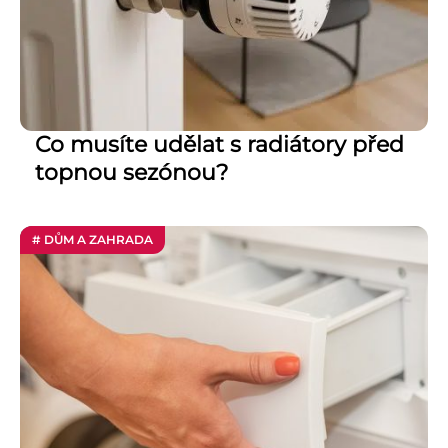
Co musíte udělat s radiátory před
topnou sezónou?
# DŮM A ZAHRADA