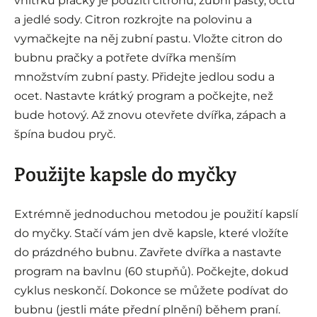
vnitřku pračky je použití citronu, zubní pasty, octu
a jedlé sody. Citron rozkrojte na polovinu a
vymačkejte na něj zubní pastu. Vložte citron do
bubnu pračky a potřete dvířka menším
množstvím zubní pasty. Přidejte jedlou sodu a
ocet. Nastavte krátký program a počkejte, než
bude hotový. Až znovu otevřete dvířka, zápach a
špína budou pryč.
Použijte kapsle do myčky
Extrémně jednoduchou metodou je použití kapslí
do myčky. Stačí vám jen dvě kapsle, které vložíte
do prázdného bubnu. Zavřete dvířka a nastavte
program na bavlnu (60 stupňů). Počkejte, dokud
cyklus neskončí. Dokonce se můžete podívat do
bubnu (jestli máte přední plnění) během praní.