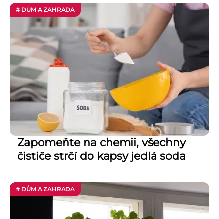
# DŮM A ZAHRADA
Zapomeňte na chemii, všechny
čističe strčí do kapsy jedlá soda
# DŮM A ZAHRADA