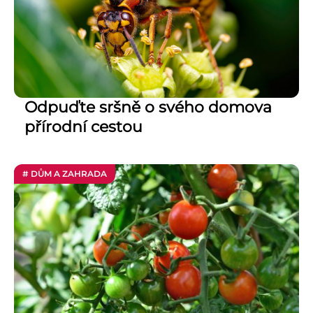
Odpuďte sršně o svého domova
přírodní cestou
# DŮM A ZAHRADA