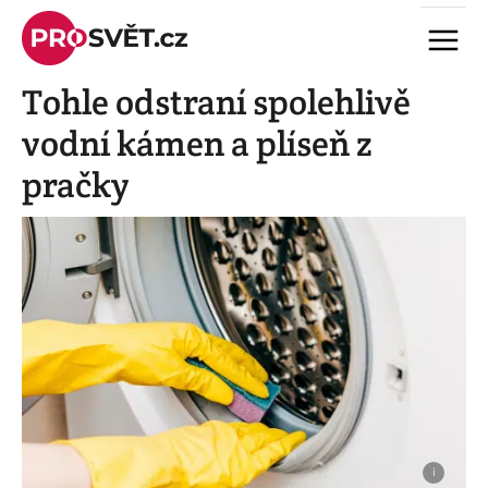
Skip
Menu
to
content
Tohle odstraní spolehlivě
vodní kámen a plíseň z
pračky
i