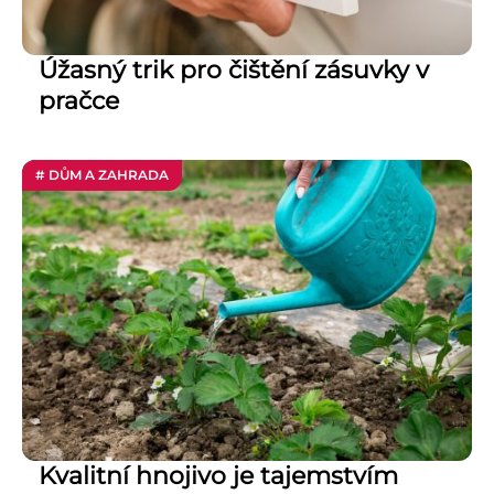
Úžasný trik pro čištění zásuvky v
pračce
# DŮM A ZAHRADA
Kvalitní hnojivo je tajemstvím