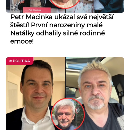
Petr Macinka ukázal své největší
štěstí! První narozeniny malé
Natálky odhalily silné rodinné
emoce!
# POLITIKA