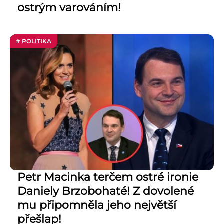
ostrým varováním!
# POLITIKA
Petr Macinka terčem ostré ironie
Daniely Brzobohaté! Z dovolené
mu připomněla jeho největší
přešlap!