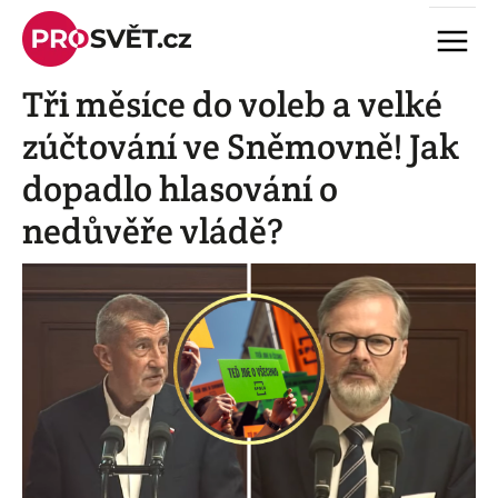
Skip
Menu
to
content
Tři měsíce do voleb a velké
zúčtování ve Sněmovně! Jak
dopadlo hlasování o
nedůvěře vládě?