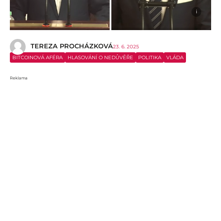
i
TEREZA PROCHÁZKOVÁ
23. 6. 2025
BITCOINOVÁ AFÉRA
HLASOVÁNÍ O NEDŮVĚŘE
POLITIKA
VLÁDA
Reklama