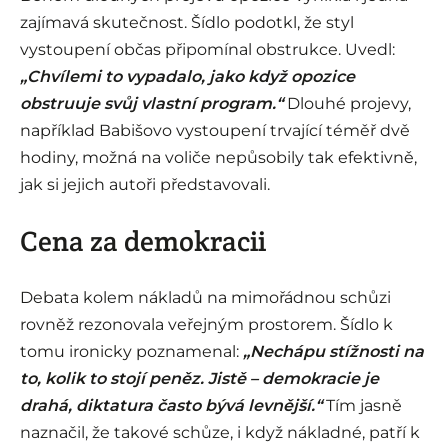
zajímavá skutečnost. Šídlo podotkl, že styl
vystoupení občas připomínal obstrukce. Uvedl:
„Chvílemi to vypadalo, jako když opozice
obstruuje svůj vlastní program.“
Dlouhé projevy,
například Babišovo vystoupení trvající téměř dvě
hodiny, možná na voliče nepůsobily tak efektivně,
jak si jejich autoři představovali.
Cena za demokracii
Debata kolem nákladů na mimořádnou schůzi
rovněž rezonovala veřejným prostorem. Šídlo k
tomu ironicky poznamenal:
„Nechápu stížnosti na
to, kolik to stojí peněz. Jistě – demokracie je
drahá, diktatura často bývá levnější.“
Tím jasně
naznačil, že takové schůze, i když nákladné, patří k