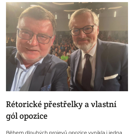
i
Rétorické přestřelky a vlastní
gól opozice
Během dlouhých projevů opozice vynikla i jedna