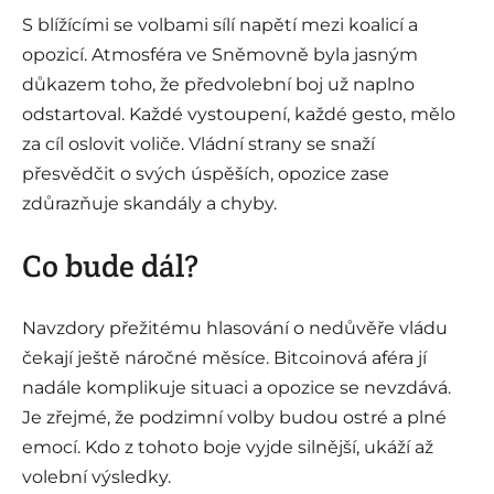
S blížícími se volbami sílí napětí mezi koalicí a
opozicí. Atmosféra ve Sněmovně byla jasným
důkazem toho, že předvolební boj už naplno
odstartoval. Každé vystoupení, každé gesto, mělo
za cíl oslovit voliče. Vládní strany se snaží
přesvědčit o svých úspěších, opozice zase
zdůrazňuje skandály a chyby.
Co bude dál?
Navzdory přežitému hlasování o nedůvěře vládu
čekají ještě náročné měsíce. Bitcoinová aféra jí
nadále komplikuje situaci a opozice se nevzdává.
Je zřejmé, že podzimní volby budou ostré a plné
emocí. Kdo z tohoto boje vyjde silnější, ukáží až
volební výsledky.