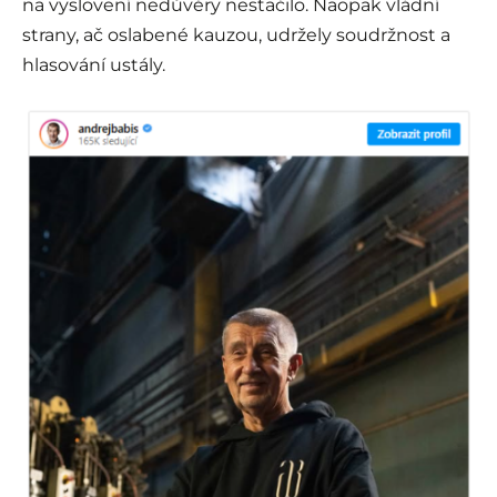
na vyslovení nedůvěry nestačilo. Naopak vládní
strany, ač oslabené kauzou, udržely soudržnost a
hlasování ustály.