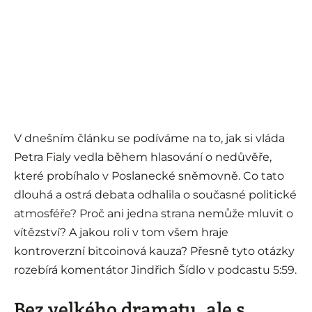
V dnešním článku se podíváme na to, jak si vláda
Petra Fialy vedla během hlasování o nedůvěře,
které probíhalo v Poslanecké sněmovně. Co tato
dlouhá a ostrá debata odhalila o současné politické
atmosféře? Proč ani jedna strana nemůže mluvit o
vítězství? A jakou roli v tom všem hraje
kontroverzní bitcoinová kauza? Přesně tyto otázky
rozebírá komentátor Jindřich Šídlo v podcastu 5:59.
Bez velkého dramatu, ale s