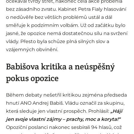
očekával tvrdý střet, nakonec celá akce proběhla
bez zásadního zvratu. Kabinet Petra Fialy hlasování
o nedůvěře bez větších problémů ustál a dál
směřuje k podzimním volbám. Už od začátku bylo
jasné, že opozice nemá dostatečnou sílu na svržení
vlády. Přesto byla schůze plná silných slov a
vzájemných obvinění.
Babišova kritika a neúspěšný
pokus opozice
Během debaty nešetřil kritikou zejména předseda
hnutí ANO Andrej Babiš. Vládu označil za skupinu,
která sleduje jen vlastní prospěch. Prohlásil:
„Hájí
jen svoje vlastní zájmy – prachy, moc a koryta!“
Opoziční poslanci nakonec sesbírali 94 hlasů, což